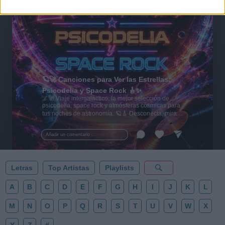
🪐🚀 Canciones para Ver las Estrellas:
Psicodelia y Space Rock 🎸✨
🌌🚀 Viaje intergaláctico: la mejor selección de
psicodelia, space rock y atmósferas cósmicas para
tus noches de astronomía. 🪐🎸 Desconecta, mira
al firmamento y siente la gravedad cero. 💾 ¡Guarda
esta colección para tu próxima noche estrellada!
Añadir un comentario ...
✨⭐
Letras
Top Artistas
Playlists
A
B
C
D
E
F
G
H
I
J
K
L
M
N
O
P
Q
R
S
T
U
V
W
X
Y
Z
#