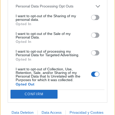
Comenta o pregunta lo que desees sobre Don Quijote
Personal Data Processing Opt Outs
de la Mancha o 'Sueño imposible'
I want to opt-out of the Sharing of my
personal data.
Comentarios (1)
Opted In
I want to opt-out of the Sale of my
Personal Data.
Opted In
@musicapuntocom
Ver perfil
Ver perfil
I want to opt-out of processing my
Personal Data for Targeted Advertising.
Opted In
I want to opt-out of Collection, Use,
Retention, Sale, and/or Sharing of my
Personal Data that Is Unrelated with the
Purposes for which it was collected.
Opted Out
CONFIRM
Data Deletion
Data Access
Privacidad y Cookies