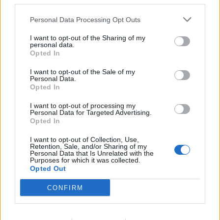
third parties.
Personal Data Processing Opt Outs
I want to opt-out of the Sharing of my
personal data.
Opted In
I want to opt-out of the Sale of my
Personal Data.
Opted In
I want to opt-out of processing my
Personal Data for Targeted Advertising.
Opted In
I want to opt-out of Collection, Use,
Retention, Sale, and/or Sharing of my
Personal Data that Is Unrelated with the
Comentar Letra
Purposes for which it was collected.
Opted Out
Comenta o pregunta lo que desees sobre Musica
Religiosa o 'Los que tienen y nunca se olvidan'
CONFIRM
Comentarios (3)