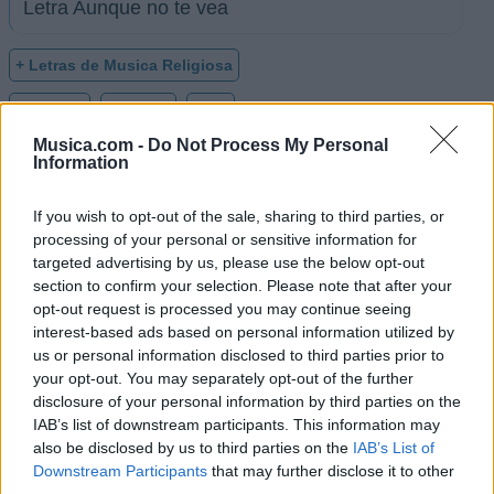
Letra Aunque no te vea
+ Letras de Musica Religiosa
Biografía
Ranking
Foro
Musica.com -
Do Not Process My Personal
Information
Ranking de Musica Religiosa
If you wish to opt-out of the sale, sharing to third parties, or
processing of your personal or sensitive information for
Musica Religiosa
no está entre los 500 artistas
targeted advertising by us, please use the below opt-out
más apoyados y visitados de esta semana.
section to confirm your selection. Please note that after your
opt-out request is processed you may continue seeing
¿Apoyar a Musica Religiosa?
interest-based ads based on personal information utilized by
us or personal information disclosed to third parties prior to
32
4
your opt-out. You may separately opt-out of the further
disclosure of your personal information by third parties on the
IAB’s list of downstream participants. This information may
Ranking de Musica Religiosa
TOP Música
also be disclosed by us to third parties on the
IAB’s List of
Downstream Participants
that may further disclose it to other