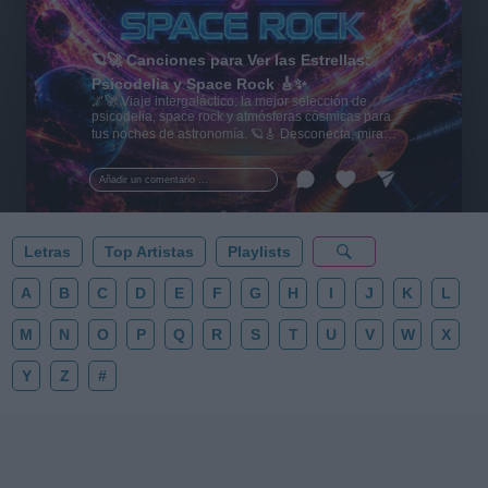
🪐🚀 Canciones para Ver las Estrellas:
Psicodelia y Space Rock 🎸✨
🌌🚀 Viaje intergaláctico: la mejor selección de
psicodelia, space rock y atmósferas cósmicas para
tus noches de astronomía. 🪐🎸 Desconecta, mira
al firmamento y siente la gravedad cero. 💾 ¡Guarda
esta colección para tu próxima noche estrellada!
Añadir un comentario ...
✨⭐
Letras
Top Artistas
Playlists
A
B
C
D
E
F
G
H
I
J
K
L
M
N
O
P
Q
R
S
T
U
V
W
X
Y
Z
#