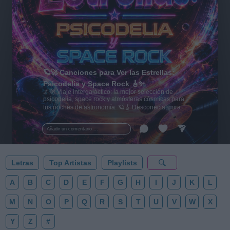
🪐🚀 Canciones para Ver las Estrellas:
Psicodelia y Space Rock 🎸✨
🌌🚀 Viaje intergaláctico: la mejor selección de
psicodelia, space rock y atmósferas cósmicas para
tus noches de astronomía. 🪐🎸 Desconecta, mira
al firmamento y siente la gravedad cero. 💾 ¡Guarda
esta colección para tu próxima noche estrellada!
Añadir un comentario ...
✨⭐
Letras
Top Artistas
Playlists
A
B
C
D
E
F
G
H
I
J
K
L
M
N
O
P
Q
R
S
T
U
V
W
X
Y
Z
#