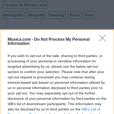
+ Letras de William Luna
Discografía
Biografía
Ranking
Fotos
Foro
Biografía de William Luna
Musica.com -
Do Not Process My Personal
William Luna: La Voz de los Andes
Information
If you wish to opt-out of the sale, sharing to third parties, or
Ranking de William Luna
processing of your personal or sensitive information for
targeted advertising by us, please use the below opt-out
section to confirm your selection. Please note that after your
William Luna
no está entre los 500 artistas más
opt-out request is processed you may continue seeing
apoyados y visitados de esta semana, su mejor
interest-based ads based on personal information utilized by
puesto ha sido el
443º
en mayo de 2022.
us or personal information disclosed to third parties prior to
your opt-out. You may separately opt-out of the further
¿Apoyar a William Luna?
disclosure of your personal information by third parties on the
IAB’s list of downstream participants. This information may
132
10
also be disclosed by us to third parties on the
IAB’s List of