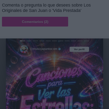
Comenta o pregunta lo que desees sobre Los
Originales de San Juan o 'Vida Prestada'
Comentarios (2)
@musicapuntocom
Ver perfil
Ver perfil