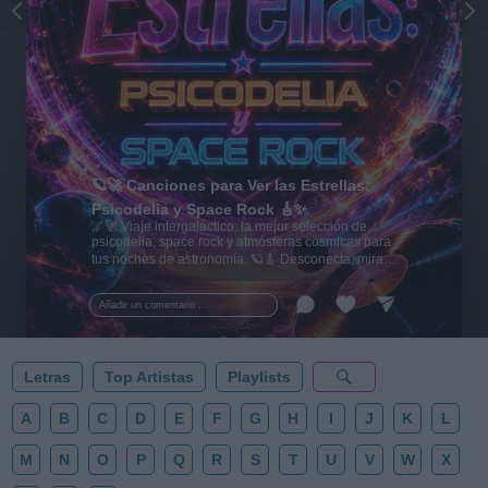
🪐🚀 Canciones para Ver las Estrellas:
Psicodelia y Space Rock 🎸✨
🌌🚀 Viaje intergaláctico: la mejor selección de
psicodelia, space rock y atmósferas cósmicas para
tus noches de astronomía. 🪐🎸 Desconecta, mira
al firmamento y siente la gravedad cero. 💾 ¡Guarda
esta colección para tu próxima noche estrellada!
Añadir un comentario ...
✨⭐
Letras
Top Artistas
Playlists
A
B
C
D
E
F
G
H
I
J
K
L
M
N
O
P
Q
R
S
T
U
V
W
X