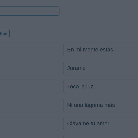
tico
En mi mente estás
Jurame
Toco la luz
Ni una lágrima más
Clávame tu amor