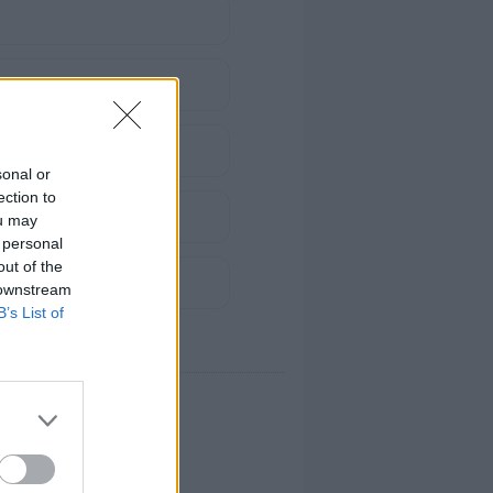
sonal or
ection to
ou may
 personal
out of the
 downstream
B’s List of