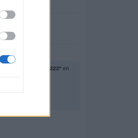
or puesto ha sido el
222º
en