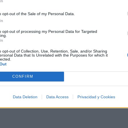
In
o opt-out of the Sale of my Personal Data.
In
Conquistado Corazones
to opt-out of processing my Personal Data for Targeted
ing.
In
o opt-out of Collection, Use, Retention, Sale, and/or Sharing
ersonal Data that Is Unrelated with the Purposes for which it
lected.
rtistas más apoyados y visitados de esta semana, su mej
Out
CONFIRM
Data Deletion
Data Access
Privacidad y Cookies