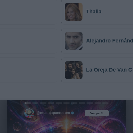
Thalia
Alejandro Fernán
La Oreja De Van 
@musicapuntocom
Ver perfil
Ver perfil