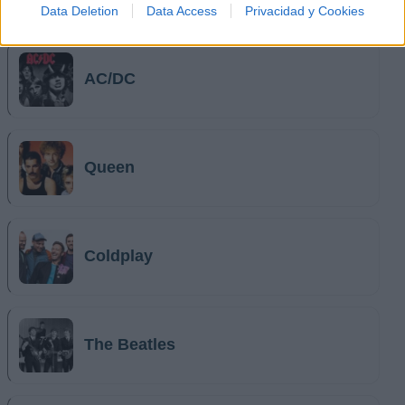
Data Deletion
Data Access
Privacidad y Cookies
Música Relacionada
AC/DC
Queen
Coldplay
The Beatles