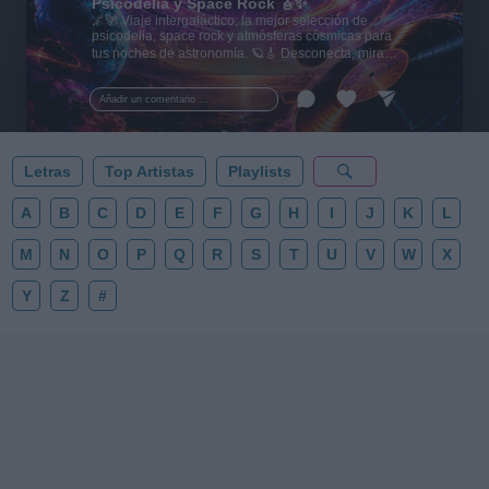
Psicodelia y Space Rock 🎸✨
🌌🚀 Viaje intergaláctico: la mejor selección de
psicodelia, space rock y atmósferas cósmicas para
tus noches de astronomía. 🪐🎸 Desconecta, mira
al firmamento y siente la gravedad cero. 💾 ¡Guarda
esta colección para tu próxima noche estrellada!
Añadir un comentario ...
✨⭐
Letras
Top Artistas
Playlists
A
B
C
D
E
F
G
H
I
J
K
L
M
N
O
P
Q
R
S
T
U
V
W
X
Y
Z
#