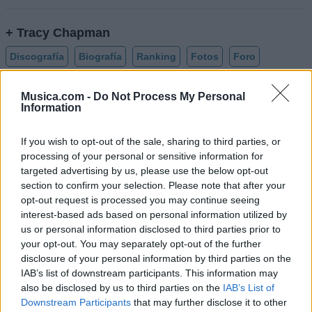
+ Tracy Chapman
Discografía
Biografía
Ranking
Fotos
Foro
Añadir Letra
Musica.com -
Do Not Process My Personal
Information
Biografía de Tracy Chapman
If you wish to opt-out of the sale, sharing to third parties, or
processing of your personal or sensitive information for
Tracy Chapman: La Voz Que Trascendió
targeted advertising by us, please use the below opt-out
Generaciones
section to confirm your selection. Please note that after your
opt-out request is processed you may continue seeing
interest-based ads based on personal information utilized by
Ranking de Tracy Chapman
us or personal information disclosed to third parties prior to
your opt-out. You may separately opt-out of the further
Tracy Chapman
no está entre los 500 artistas más
disclosure of your personal information by third parties on the
IAB’s list of downstream participants. This information may
apoyados y visitados de esta semana.
also be disclosed by us to third parties on the
IAB’s List of
¿Apoyar a Tracy Chapman?
Downstream Participants
that may further disclose it to other