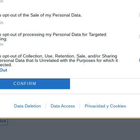
In
o opt-out of the Sale of my Personal Data.
In
a del Vallenato
to opt-out of processing my Personal Data for Targeted
ing.
In
o opt-out of Collection, Use, Retention, Sale, and/or Sharing
ersonal Data that Is Unrelated with the Purposes for which it
lected.
 500 artistas más apoyados y visitados de esta semana, 
Out
CONFIRM
Data Deletion
Data Access
Privacidad y Cookies
ica