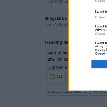
Añadir Letra
Opted 
I want t
Opted 
Biografía de Ivan Villazon
Iván Villazón: La Voz Auténtic
I want 
Advertis
Opted 
Ranking de Ivan Villazon
I want t
of my P
was col
Ivan Villazon
no está entre los
Opted 
209º
en abril de 2020.
¿Apoyar a Ivan Villazon?
207
6
Ranking de Ivan Villazon
TOP Mús