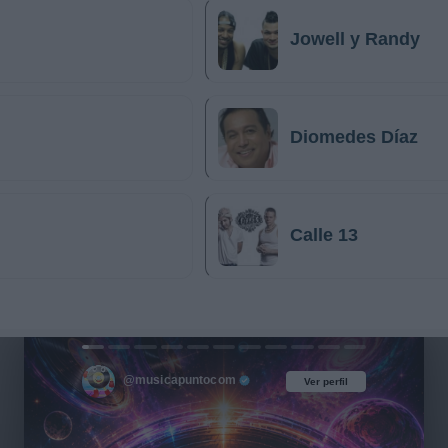
Jowell y Randy
Diomedes Díaz
Calle 13
@musicapuntocom
Ver perfil
Ver perfil