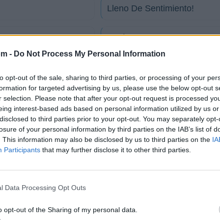
Lleno De Sentimiento!
Quién Dijo?
om -
Do Not Process My Personal Information
Quiero regresar
to opt-out of the sale, sharing to third parties, or processing of your per
formation for targeted advertising by us, please use the below opt-out s
Razon de sobra
r selection. Please note that after your opt-out request is processed y
eing interest-based ads based on personal information utilized by us or
disclosed to third parties prior to your opt-out. You may separately opt-
Cuando hablo de ti
losure of your personal information by third parties on the IAB’s list of
. This information may also be disclosed by us to third parties on the
IA
Participants
that may further disclose it to other third parties.
tico
l Data Processing Opt Outs
o
o opt-out of the Sharing of my personal data.