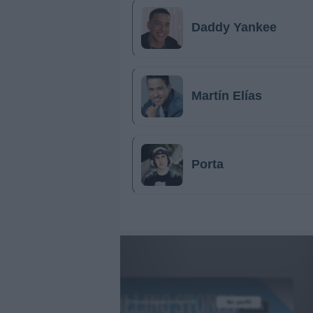
Daddy Yankee
Martín Elías
Porta
@musicapuntocom
Ver perfil
Ver perfil