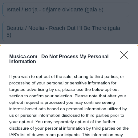
Israel / Borja - déjame olvidarte (gala 5)
Beatriz / Noelia - Reach Out I'll Be There (gala
5)
Davinia / Leticia - y, sin embargo, te quiero (gala
Musica.com -
Do Not Process My Personal
5)
Information
If you wish to opt-out of the sale, sharing to third parties, or
Israel - the show must go on (gala 6)
processing of your personal or sensitive information for
targeted advertising by us, please use the below opt-out
section to confirm your selection. Please note that after your
Sonia - a quién le importa (gala 6)
opt-out request is processed you may continue seeing
interest-based ads based on personal information utilized by
Ramon / Borja / Vicente - si tú me miras (gala 6)
us or personal information disclosed to third parties prior to
your opt-out. You may separately opt-out of the further
disclosure of your personal information by third parties on the
Jorge / Miguel - aire (gala 6)
IAB’s list of downstream participants. This information may