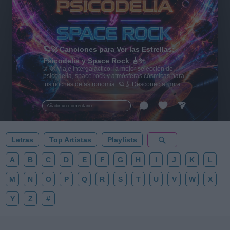
🪐🚀 Canciones para Ver las Estrellas:
Psicodelia y Space Rock 🎸✨
🌌🚀 Viaje intergaláctico: la mejor selección de
psicodelia, space rock y atmósferas cósmicas para
tus noches de astronomía. 🪐🎸 Desconecta, mira
al firmamento y siente la gravedad cero. 💾 ¡Guarda
esta colección para tu próxima noche estrellada!
Añadir un comentario ...
✨⭐
Letras
Top Artistas
Playlists
A
B
C
D
E
F
G
H
I
J
K
L
M
N
O
P
Q
R
S
T
U
V
W
X
Y
Z
#