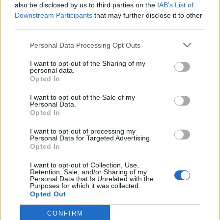
also be disclosed by us to third parties on the
IAB’s List of
Downstream Participants
that may further disclose it to other
Davinia / Noelia - no voy a llorar (gala 6)
third parties.
Personal Data Processing Opt Outs
Mario / Nuria - rayando el Sol (gala 6)
I want to opt-out of the Sharing of my
personal data.
Ver todas sus letras por orden alfabético
Opted In
I want to opt-out of the Sale of my
Personal Data.
+ Operación Triunfo
Opted In
Biografía
Ranking
Fotos
Foro
I want to opt-out of processing my
Personal Data for Targeted Advertising.
Opted In
Añadir Letra
I want to opt-out of Collection, Use,
Retention, Sale, and/or Sharing of my
Personal Data that Is Unrelated with the
Ranking de Operación Triunfo
Purposes for which it was collected.
Opted Out
Operación Triunfo
no está entre los 500 artistas
CONFIRM
más apoyados y visitados de esta semana, su