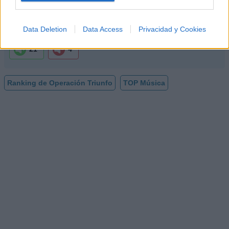
mejor puesto ha sido el
239º
en junio de 2009.
¿Apoyar a Operación Triunfo?
Data Deletion
Data Access
Privacidad y Cookies
21
4
Ranking de Operación Triunfo
TOP Música