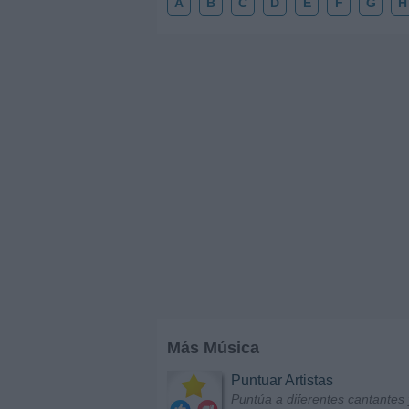
A
B
C
D
E
F
G
H
Más Música
Puntuar Artistas
Puntúa a diferentes cantantes 