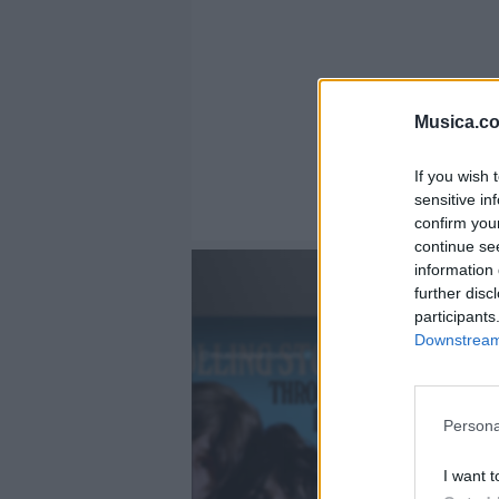
Musica.c
If you wish 
sensitive in
confirm you
continue se
information 
further disc
participants
Downstream 
@musicapuntocom
Ver perfil
Ver perfil
fil
fil
Persona
I want t