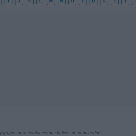
I
J
K
L
M
N
O
P
Q
R
S
T
y grupos para establecer sus índices de popularidad