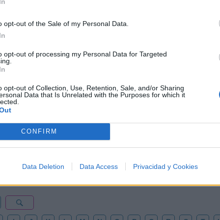
In
o opt-out of the Sale of my Personal Data.
In
to opt-out of processing my Personal Data for Targeted
ing.
In
o opt-out of Collection, Use, Retention, Sale, and/or Sharing
ersonal Data that Is Unrelated with the Purposes for which it
lected.
Out
🪐🚀 Canciones para Ver las Estrellas:
Psicodelia y Space Rock 🎸✨
CONFIRM
🌌🚀 Viaje intergaláctico: la mejor selección de
psicodelia, space rock y atmósferas cósmicas para
tus noches de astronomía. 🪐🎸 Desconecta, mira
al firmamento y siente la gravedad cero. 💾 ¡Guarda
esta colección para tu próxima noche estrellada!
Data Deletion
Data Access
Privacidad y Cookies
Añadir un comentario ...
✨⭐