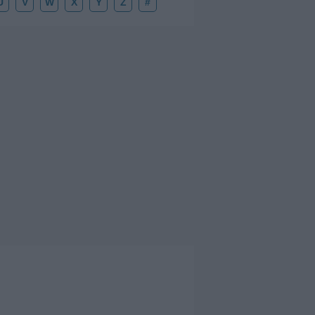
U
V
W
X
Y
Z
#