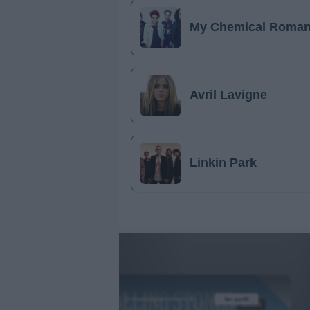
My Chemical Roma
Avril Lavigne
Linkin Park
@musicapuntocom
Ver perfil
Ver perfil