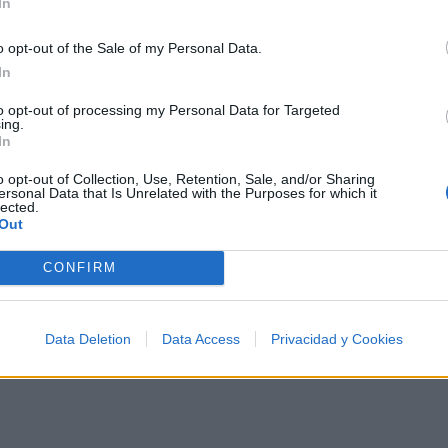
In
o opt-out of the Sale of my Personal Data.
In
 Pasión y Energía
to opt-out of processing my Personal Data for Targeted
ing.
In
o opt-out of Collection, Use, Retention, Sale, and/or Sharing
ersonal Data that Is Unrelated with the Purposes for which it
lected.
rtistas más apoyados y visitados de esta semana, su me
Out
CONFIRM
Data Deletion
Data Access
Privacidad y Cookies