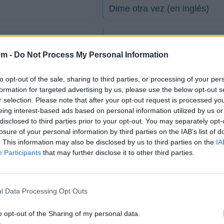
Dime otra vez (en inglés)
Nuevo ep
om -
Do Not Process My Personal Information
Miel
to opt-out of the sale, sharing to third parties, or processing of your per
formation for targeted advertising by us, please use the below opt-out s
Olvídame (en inglés)
r selection. Please note that after your opt-out request is processed y
eing interest-based ads based on personal information utilized by us or
disclosed to third parties prior to your opt-out. You may separately opt-
Te lo pido por favor (ingles)
losure of your personal information by third parties on the IAB’s list of
. This information may also be disclosed by us to third parties on the
IA
Participants
that may further disclose it to other third parties.
tico
l Data Processing Opt Outs
Fotos
Foro
o opt-out of the Sharing of my personal data.