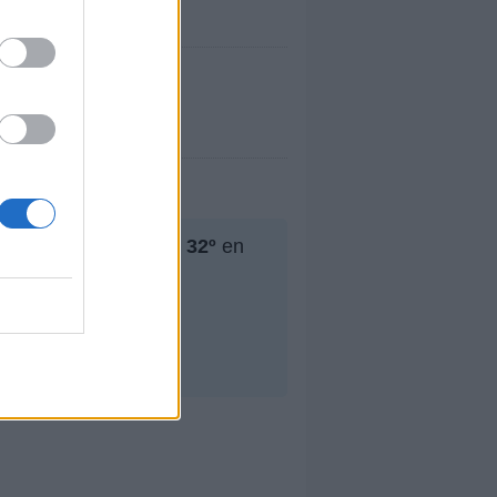
jor puesto ha sido el
32º
en