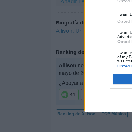
Añadir Letra
Opted 
I want t
Opted 
Biografía de Allison
Allison: Un Viaje Musical con
I want 
Advertis
Opted 
Ranking de Allison
I want t
of my P
was col
Allison
no está entre los 500 a
Opted 
mayo de 2007.
¿Apoyar a Allison?
44
4
Ranking de Allison
TOP Música