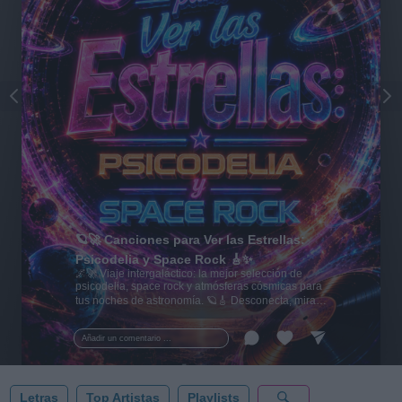
🪐🚀 Canciones para Ver las Estrellas:
Psicodelia y Space Rock 🎸✨
🌌🚀 Viaje intergaláctico: la mejor selección de
psicodelia, space rock y atmósferas cósmicas para
tus noches de astronomía. 🪐🎸 Desconecta, mira
al firmamento y siente la gravedad cero. 💾 ¡Guarda
esta colección para tu próxima noche estrellada!
Añadir un comentario ...
✨⭐
Letras
Top Artistas
Playlists