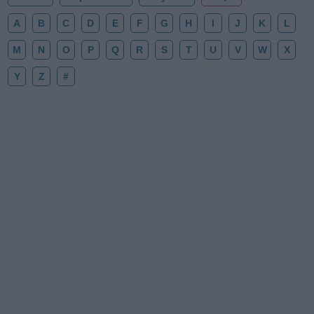
A
B
C
D
E
F
G
H
I
J
K
L
M
N
O
P
Q
R
S
T
U
V
W
X
Y
Z
#