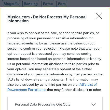
Biografía
Ranking
Fotos
Foro
Añadir Letra
Musica.com -
Do Not Process My Personal
Information
Biografía de Rabito
If you wish to opt-out of the sale, sharing to third parties, or
processing of your personal or sensitive information for
Rabito: Una Trayectoria Musical Inspiradora
targeted advertising by us, please use the below opt-out
section to confirm your selection. Please note that after your
opt-out request is processed you may continue seeing
Ranking de Rabito
interest-based ads based on personal information utilized by
us or personal information disclosed to third parties prior to
Rabito
no está entre los 500 artistas más
your opt-out. You may separately opt-out of the further
disclosure of your personal information by third parties on the
apoyados y visitados de esta semana, su mejor
IAB’s list of downstream participants. This information may
puesto ha sido el
437º
en junio de 2024.
also be disclosed by us to third parties on the
IAB’s List of
¿Apoyar a Rabito?
Downstream Participants
that may further disclose it to other
third parties.
92
6
Personal Data Processing Opt Outs