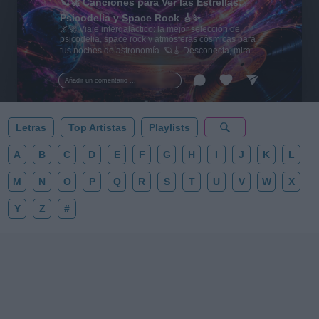
🪐🚀 Canciones para Ver las Estrellas:
Psicodelia y Space Rock 🎸✨
🌌🚀 Viaje intergaláctico: la mejor selección de
psicodelia, space rock y atmósferas cósmicas para
tus noches de astronomía. 🪐🎸 Desconecta, mira
al firmamento y siente la gravedad cero. 💾 ¡Guarda
esta colección para tu próxima noche estrellada!
Añadir un comentario ...
✨⭐
Letras
Top Artistas
Playlists
A
B
C
D
E
F
G
H
I
J
K
L
M
N
O
P
Q
R
S
T
U
V
W
X
Y
Z
#