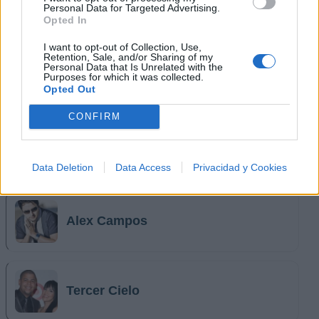
Personal Data for Targeted Advertising.
Hermana Glenda
Opted In
I want to opt-out of Collection, Use,
Retention, Sale, and/or Sharing of my
Personal Data that Is Unrelated with the
Purposes for which it was collected.
Jesús Adrián Romero
Opted Out
CONFIRM
Lilly Goodman
Data Deletion
Data Access
Privacidad y Cookies
Alex Campos
Tercer Cielo