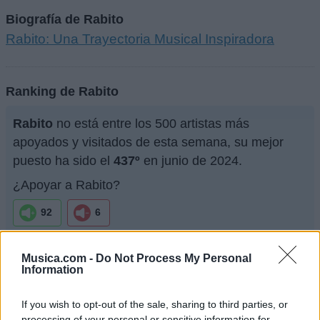
Biografía de Rabito
Rabito: Una Trayectoria Musical Inspiradora
Ranking de Rabito
Rabito
no está entre los 500 artistas más
apoyados y visitados de esta semana, su mejor
puesto ha sido el
437º
en junio de 2024.
¿Apoyar a Rabito?
92
6
Musica.com -
Do Not Process My Personal
Ranking de Rabito
TOP Música
Information
If you wish to opt-out of the sale, sharing to third parties, or
processing of your personal or sensitive information for