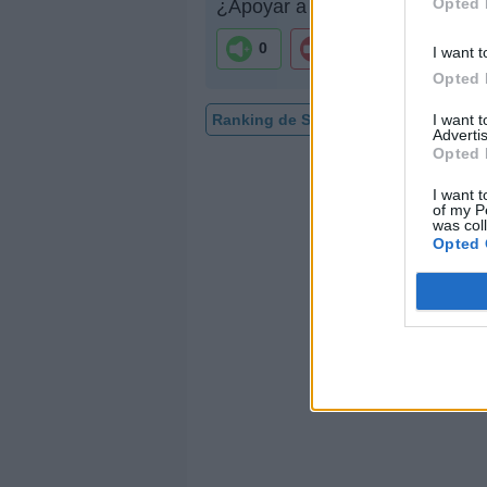
Opted 
¿Apoyar a Sanalejo?
0
0
I want t
Opted 
I want 
Ranking de Sanalejo
TOP Música
Advertis
Opted 
I want t
of my P
was col
Opted 