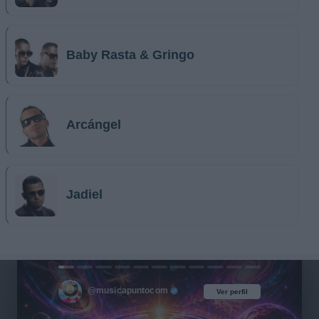
Baby Rasta & Gringo
Arcángel
Jadiel
@musicapuntocom
Ver perfil
Ver perfil