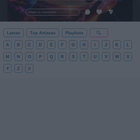
al firmamento y siente la gravedad cero. 💾 ¡Guarda
esta colección para tu próxima noche estrellada!
Añadir un comentario ...
✨⭐
Letras
Top Artistas
Playlists
A
B
C
D
E
F
G
H
I
J
K
L
M
N
O
P
Q
R
S
T
U
V
W
X
Y
Z
#