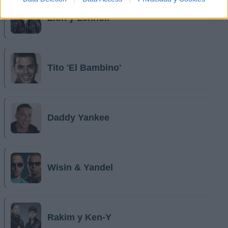
Zion y Lennox
Tito 'El Bambino'
Daddy Yankee
Wisin & Yandel
Rakim y Ken-Y