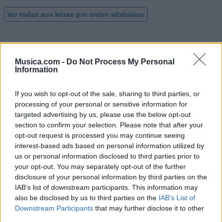
Ver todas sus letras por orden alfabético
+ Guelo Star
Musica.com -
Do Not Process My Personal
Discografía
Biografía
Ranking
Fotos
Foro
Information
Añadir Letra
If you wish to opt-out of the sale, sharing to third parties, or
processing of your personal or sensitive information for
targeted advertising by us, please use the below opt-out
Ranking de Guelo Star
section to confirm your selection. Please note that after your
opt-out request is processed you may continue seeing
Guelo Star
no está entre los 500 artistas más
interest-based ads based on personal information utilized by
apoyados y visitados de esta semana, su mejor
us or personal information disclosed to third parties prior to
your opt-out. You may separately opt-out of the further
puesto ha sido el
392º
en junio de 2009.
disclosure of your personal information by third parties on the
¿Apoyar a Guelo Star?
IAB’s list of downstream participants. This information may
also be disclosed by us to third parties on the
IAB’s List of
6
3
Downstream Participants
that may further disclose it to other
third parties.