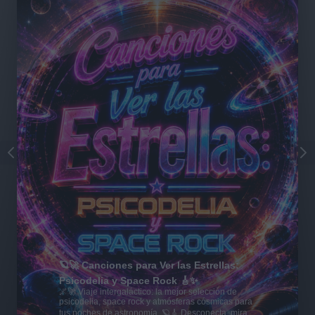
🪐🚀 Canciones para Ver las Estrellas:
Psicodelia y Space Rock 🎸✨
🌌🚀 Viaje intergaláctico: la mejor selección de
psicodelia, space rock y atmósferas cósmicas para
tus noches de astronomía. 🪐🎸 Desconecta, mira