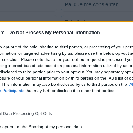
Pa' que me consientan
El baile loco
om -
Do Not Process My Personal Information
tico
to opt-out of the sale, sharing to third parties, or processing of your per
formation for targeted advertising by us, please use the below opt-out s
r selection. Please note that after your opt-out request is processed y
eing interest-based ads based on personal information utilized by us or
o
disclosed to third parties prior to your opt-out. You may separately opt-
losure of your personal information by third parties on the IAB’s list of
. This information may also be disclosed by us to third parties on the
IA
Participants
that may further disclose it to other third parties.
to
a Través de la Música Urbana
l Data Processing Opt Outs
o opt-out of the Sharing of my personal data.
o