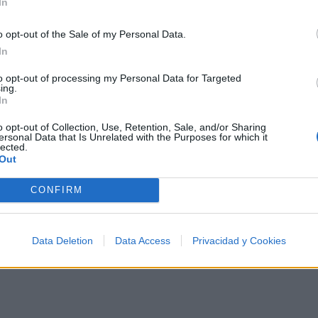
In
tre los 500 artistas más apoyados y visitados de esta 
o opt-out of the Sale of my Personal Data.
In
to opt-out of processing my Personal Data for Targeted
ing.
In
o opt-out of Collection, Use, Retention, Sale, and/or Sharing
ersonal Data that Is Unrelated with the Purposes for which it
P Música
lected.
Out
CONFIRM
Data Deletion
Data Access
Privacidad y Cookies