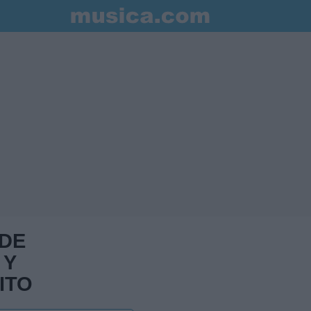
 DE
 Y
ITO