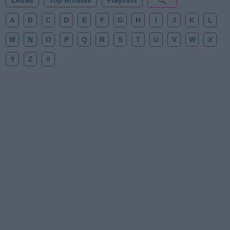
Letras
Top Artistas
Playlists
A
B
C
D
E
F
G
H
I
J
K
L
M
N
O
P
Q
R
S
T
U
V
W
X
Y
Z
#