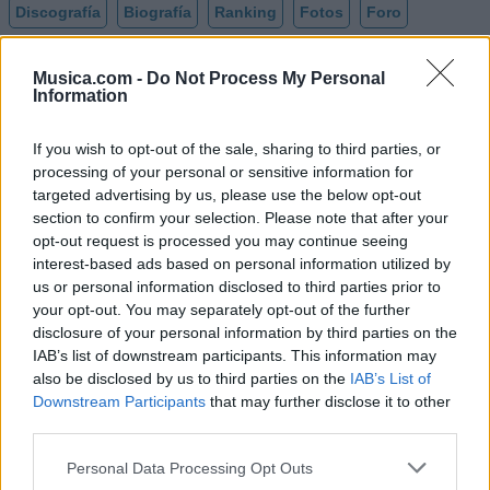
Discografía
Biografía
Ranking
Fotos
Foro
Añadir Letra
Musica.com -
Do Not Process My Personal
Information
Ranking de Magno
If you wish to opt-out of the sale, sharing to third parties, or
processing of your personal or sensitive information for
Magno
no está entre los 500 artistas más
targeted advertising by us, please use the below opt-out
apoyados y visitados de esta semana.
section to confirm your selection. Please note that after your
opt-out request is processed you may continue seeing
¿Apoyar a Magno?
interest-based ads based on personal information utilized by
us or personal information disclosed to third parties prior to
0
0
your opt-out. You may separately opt-out of the further
disclosure of your personal information by third parties on the
IAB’s list of downstream participants. This information may
Ranking de Magno
TOP Música
also be disclosed by us to third parties on the
IAB’s List of
Downstream Participants
that may further disclose it to other
third parties.
Personal Data Processing Opt Outs