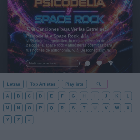
🪐🚀 Canciones para Ver las Estrellas:
Psicodelia y Space Rock 🎸✨
🌌🚀 Viaje intergaláctico: la mejor selección de
psicodelia, space rock y atmósferas cósmicas para
tus noches de astronomía. 🪐🎸 Desconecta, mira
al firmamento y siente la gravedad cero. 💾 ¡Guarda
esta colección para tu próxima noche estrellada!
Añadir un comentario ...
✨⭐
Letras
Top Artistas
Playlists
A
B
C
D
E
F
G
H
I
J
K
L
M
N
O
P
Q
R
S
T
U
V
W
X
Y
Z
#