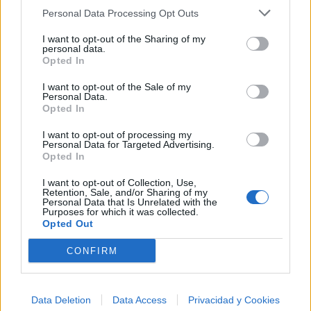
psicodelia, space rock y atmósferas cósmicas para
Personal Data Processing Opt Outs
tus noches de astronomía. 🪐🎸 Desconecta, mira
al firmamento y siente la gravedad cero. 💾 ¡Guarda
esta colección para tu próxima noche estrellada!
I want to opt-out of the Sharing of my
Añadir un comentario ...
✨⭐
personal data.
Opted In
I want to opt-out of the Sale of my
Letras
Top Artistas
Playlists
Personal Data.
Opted In
A
B
C
D
E
F
G
H
I
J
K
L
I want to opt-out of processing my
M
N
O
P
Q
R
S
T
U
V
W
X
Personal Data for Targeted Advertising.
Opted In
Y
Z
#
I want to opt-out of Collection, Use,
Retention, Sale, and/or Sharing of my
Personal Data that Is Unrelated with the
Purposes for which it was collected.
Opted Out
CONFIRM
Data Deletion
Data Access
Privacidad y Cookies