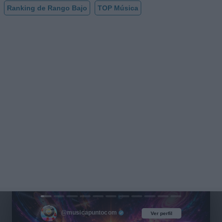
Ranking de Rango Bajo
TOP Música
@musicapuntocom
Ver perfil
Ver perfil