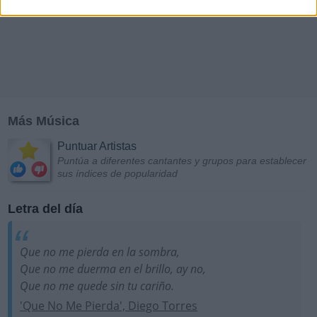
Más Música
Puntuar Artistas
Puntúa a diferentes cantantes y grupos para establecer
sus índices de popularidad
Letra del día
Que no me pierda en la sombra,
Que no me duerma en el brillo, ay no,
Que no me quede sin tu cariño.
'Que No Me Pierda', Diego Torres