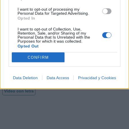
conozco la rama
I want to opt-out of processing my
de mi árbol no me vengas a contar falsos
Personal Data for Targeted Advertising.
Opted In
proyectos
jajaja estamos felices conozco mis raíces
I want to opt-out of Collection, Use,
Retention, Sale, and/or Sharing of my
Personal Data that Is Unrelated with the
Purposes for which it was collected.
conocerás nuestro veneno
Opted Out
ya esta marcado el terreno
CONFIRM
no podrás marcar a estos leones
somos los campeones.
Data Deletion
Data Access
Privacidad y Cookies
Vídeo con letra