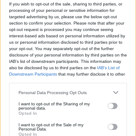
If you wish to opt-out of the sale, sharing to third parties, or
processing of your personal or sensitive information for
targeted advertising by us, please use the below opt-out
section to confirm your selection. Please note that after your
opt-out request is processed you may continue seeing
(lico)
interest-based ads based on personal information utilized by
us or personal information disclosed to third parties prior to
your opt-out. You may separately opt-out of the further
seguir en el mismo camino
disclosure of your personal information by third parties on the
comenzó la fiesta de los b-boys
IAB’s list of downstream participants. This information may
also be disclosed by us to third parties on the
IAB’s List of
RANGO BAJO estamos mas vivos
Downstream Participants
that may further disclose it to other
decididos los únicos que están unidos
third parties.
haciendo a un lado los híbridos
Personal Data Processing Opt Outs
en darle la vuelta a lo mismo
I want to opt-out of the Sharing of my
somos los monstruos de la sociedad
personal data.
Opted In
el terremoto estilo rudo de estos locos
I want to opt-out of the Sale of my
no voy en busca de la p*** fama
Personal Data.
Opted In