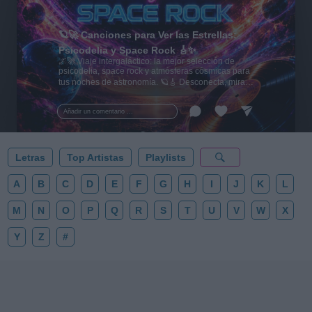
🪐🚀 Canciones para Ver las Estrellas:
Psicodelia y Space Rock 🎸✨
🌌🚀 Viaje intergaláctico: la mejor selección de
psicodelia, space rock y atmósferas cósmicas para
tus noches de astronomía. 🪐🎸 Desconecta, mira
al firmamento y siente la gravedad cero. 💾 ¡Guarda
esta colección para tu próxima noche estrellada!
Añadir un comentario ...
✨⭐
Letras
Top Artistas
Playlists
A
B
C
D
E
F
G
H
I
J
K
L
M
N
O
P
Q
R
S
T
U
V
W
X
Y
Z
#