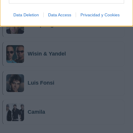
Data Deletion
Data Access
Privacidad y Cookies
Enrique Iglesias
Wisin & Yandel
Luis Fonsi
Camila