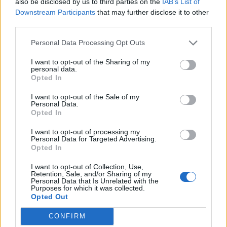
also be disclosed by us to third parties on the
IAB’s List of
Downstream Participants
that may further disclose it to other
third parties.
Música Relacionada
Personal Data Processing Opt Outs
I want to opt-out of the Sharing of my
personal data.
Daddy Yankee
Opted In
I want to opt-out of the Sale of my
Personal Data.
Opted In
Shakira
I want to opt-out of processing my
Personal Data for Targeted Advertising.
Opted In
I want to opt-out of Collection, Use,
Juanes
Retention, Sale, and/or Sharing of my
Personal Data that Is Unrelated with the
Purposes for which it was collected.
Opted Out
CONFIRM
Chayanne