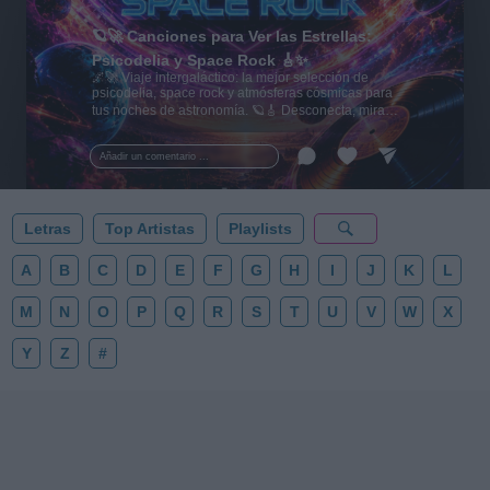
🪐🚀 Canciones para Ver las Estrellas:
Psicodelia y Space Rock 🎸✨
🌌🚀 Viaje intergaláctico: la mejor selección de
psicodelia, space rock y atmósferas cósmicas para
tus noches de astronomía. 🪐🎸 Desconecta, mira
al firmamento y siente la gravedad cero. 💾 ¡Guarda
esta colección para tu próxima noche estrellada!
Añadir un comentario ...
✨⭐
Letras
Top Artistas
Playlists
A
B
C
D
E
F
G
H
I
J
K
L
M
N
O
P
Q
R
S
T
U
V
W
X
Y
Z
#