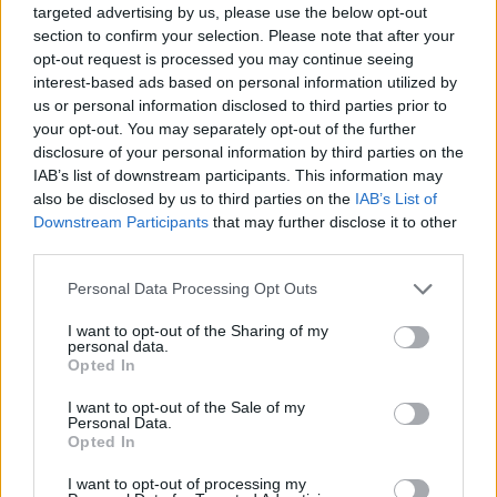
Ver todas sus letras por orden alfabético
targeted advertising by us, please use the below opt-out
section to confirm your selection. Please note that after your
opt-out request is processed you may continue seeing
+ Leeland
interest-based ads based on personal information utilized by
us or personal information disclosed to third parties prior to
Discografía
Biografía
Ranking
Fotos
Foro
your opt-out. You may separately opt-out of the further
disclosure of your personal information by third parties on the
Añadir Letra
IAB’s list of downstream participants. This information may
also be disclosed by us to third parties on the
IAB’s List of
Downstream Participants
that may further disclose it to other
Ranking de Leeland
third parties.
Personal Data Processing Opt Outs
Leeland
no está entre los 500 artistas más
apoyados y visitados de esta semana.
I want to opt-out of the Sharing of my
personal data.
¿Apoyar a Leeland?
Opted In
6
0
I want to opt-out of the Sale of my
Personal Data.
Opted In
Ranking de Leeland
TOP Música
I want to opt-out of processing my