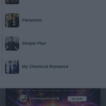
Paramore
Simple Plan
My Chemical Romance
@musicapuntocom
Ver perfil
Ver perfil