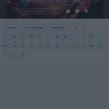
tus noches de astronomía. 🪐🎸 Desconecta, mira
al firmamento y siente la gravedad cero. 💾 ¡Guarda
esta colección para tu próxima noche estrellada!
Añadir un comentario ...
✨⭐
Letras
Top Artistas
Playlists
A
B
C
D
E
F
G
H
I
J
K
L
M
N
O
P
Q
R
S
T
U
V
W
X
Y
Z
#