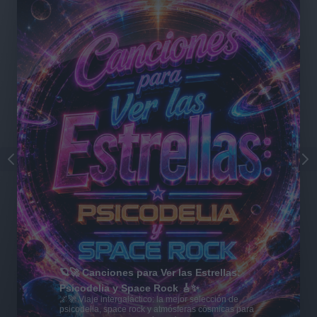
🪐🚀 Canciones para Ver las Estrellas:
Psicodelia y Space Rock 🎸✨
🌌🚀 Viaje intergaláctico: la mejor selección de
psicodelia, space rock y atmósferas cósmicas para