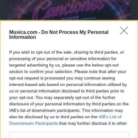
Musica.com -
Do Not Process My Personal
Information
If you wish to opt-out of the sale, sharing to third parties, or
processing of your personal or sensitive information for
targeted advertising by us, please use the below opt-out
section to confirm your selection. Please note that after your
opt-out request is processed you may continue seeing
interest-based ads based on personal information utilized by
us or personal information disclosed to third parties prior to
your opt-out. You may separately opt-out of the further
disclosure of your personal information by third parties on the
🪐🚀 Canciones para Ver las Estrellas:
IAB’s list of downstream participants. This information may
Psicodelia y Space Rock 🎸✨
🌌🚀 Viaje intergaláctico: la mejor selección de
also be disclosed by us to third parties on the
IAB’s List of
psicodelia, space rock y atmósferas cósmicas para
Downstream Participants
that may further disclose it to other
tus noches de astronomía. 🪐🎸 Desconecta, mira
third parties.
al firmamento y siente la gravedad cero. 💾 ¡Guarda
esta colección para tu próxima noche estrellada!