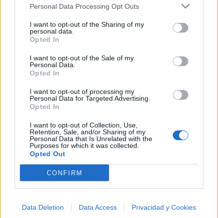
Añadir un comentario ...
✨⭐
Personal Data Processing Opt Outs
I want to opt-out of the Sharing of my
personal data.
Letras
Top Artistas
Playlists
Opted In
A
B
C
D
E
F
G
H
I
J
K
L
I want to opt-out of the Sale of my
Personal Data.
M
N
O
P
Q
R
S
T
U
V
W
X
Opted In
Y
Z
#
I want to opt-out of processing my
Personal Data for Targeted Advertising.
Opted In
I want to opt-out of Collection, Use,
Retention, Sale, and/or Sharing of my
Personal Data that Is Unrelated with the
Purposes for which it was collected.
Opted Out
CONFIRM
Data Deletion
Data Access
Privacidad y Cookies