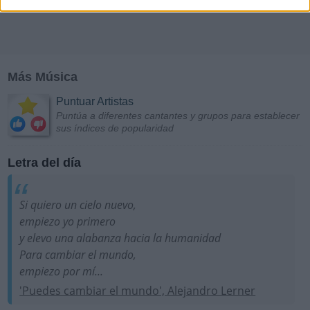
Más Música
Puntuar Artistas
Puntúa a diferentes cantantes y grupos para establecer
sus índices de popularidad
Letra del día
Si quiero un cielo nuevo,
empiezo yo primero
y elevo una alabanza hacia la humanidad
Para cambiar el mundo,
empiezo por mí...
'Puedes cambiar el mundo', Alejandro Lerner