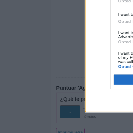
Opted 
I want t
Opted 
I want 
Advertis
Opted 
I want t
of my P
was col
Opted 
Puntuar 'Agüita Bendita'
¿Qué te parece esta canción?
-
0 votos
Imprimir letra