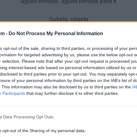
aguita bendita, aguita bendita para ti
Subela, cógela
muevele, a gozar
om -
Do Not Process My Personal Information
baja y repite para adelante
para allá y para atrás
to opt-out of the sale, sharing to third parties, or processing of your per
formation for targeted advertising by us, please use the below opt-out s
r selection. Please note that after your opt-out request is processed y
Mira que con este baile, te libras de todo mal
eing interest-based ads based on personal information utilized by us or
disclosed to third parties prior to your opt-out. You may separately opt-
tu no sabes lo que hace, esta es pura medicina
losure of your personal information by third parties on the IAB’s list of
aguita bendita, aguita bendita para ti
. This information may also be disclosed by us to third parties on the
IA
Participants
that may further disclose it to other third parties.
aguita bendita, aguita bendita para ti
l Data Processing Opt Outs
o opt-out of the Sharing of my personal data.