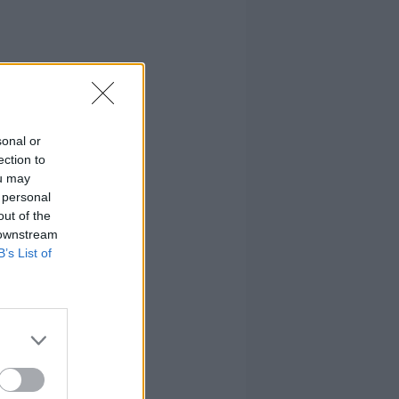
sonal or
ection to
ou may
 personal
out of the
 downstream
B’s List of