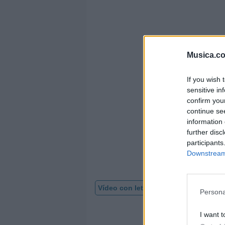
Musica.c
If you wish 
sensitive in
confirm you
continue se
information 
further disc
participants
Downstream 
Vídeo con letra
Persona
I want t