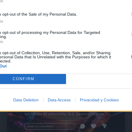
In
o opt-out of the Sale of my Personal Data.
In
to opt-out of processing my Personal Data for Targeted
ing.
In
o opt-out of Collection, Use, Retention, Sale, and/or Sharing
ersonal Data that Is Unrelated with the Purposes for which it
lected.
Out
CONFIRM
🪐🚀 Canciones para Ver las Estrellas:
Data Deletion
Data Access
Privacidad y Cookies
Psicodelia y Space Rock 🎸✨
🌌🚀 Viaje intergaláctico: la mejor selección de
psicodelia, space rock y atmósferas cósmicas para
tus noches de astronomía. 🪐🎸 Desconecta, mira
al firmamento y siente la gravedad cero. 💾 ¡Guarda
esta colección para tu próxima noche estrellada!
Añadir un comentario ...
✨⭐