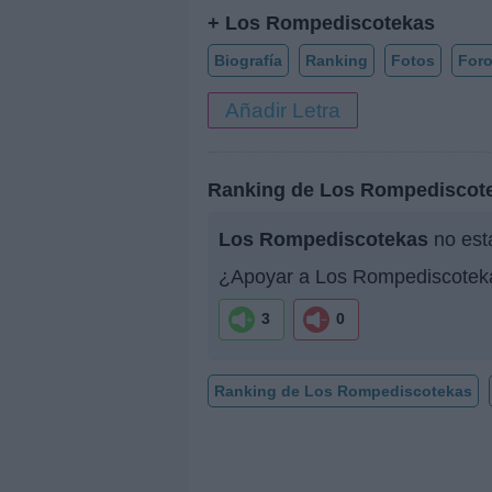
+ Los Rompediscotekas
Biografía
Ranking
Fotos
For
Añadir Letra
Ranking de Los Rompediscot
Los Rompediscotekas
no está
¿Apoyar a Los Rompediscotek
3
0
Ranking de Los Rompediscotekas