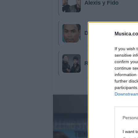
Alexis y Fido
Don Omar
Musica.c
If you wish 
sensitive in
confirm you
Rakim y Ken-Y
continue se
information 
further disc
participants
Downstream 
Persona
@musicapuntocom
Ver perfil
Ver perfil
I want t