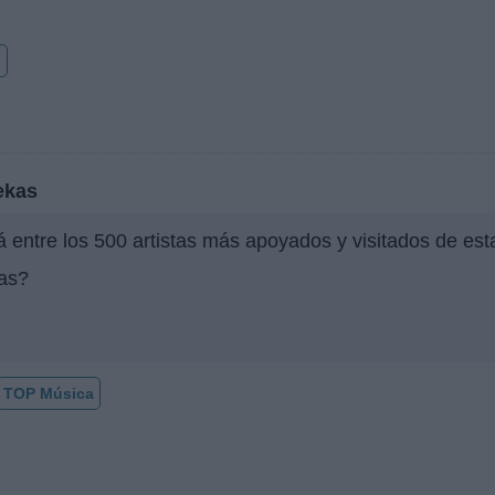
o
ekas
 entre los 500 artistas más apoyados y visitados de es
as?
TOP Música