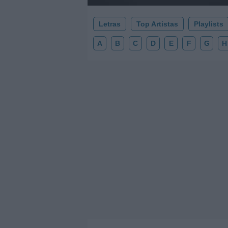
Letras
Top Artistas
Playlists
A
B
C
D
E
F
G
H