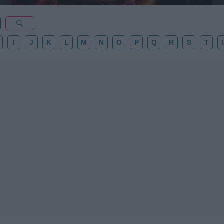
I
J
K
L
M
N
O
P
Q
R
S
T