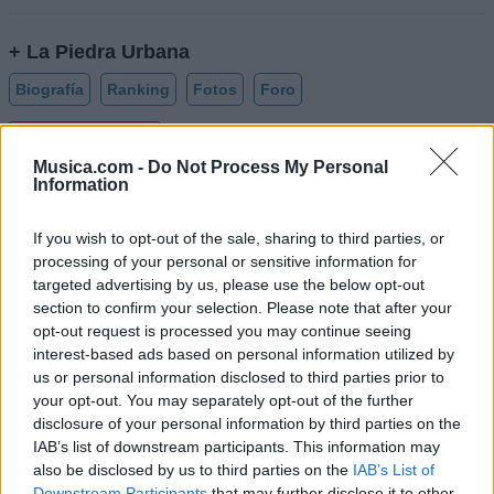
+ La Piedra Urbana
Biografía
Ranking
Fotos
Foro
Añadir Letra
Musica.com -
Do Not Process My Personal
Information
Biografía de La Piedra Urbana
If you wish to opt-out of the sale, sharing to third parties, or
La Piedra Urbana: Una Historia de Pasión y
processing of your personal or sensitive information for
Resiliencia
targeted advertising by us, please use the below opt-out
section to confirm your selection. Please note that after your
opt-out request is processed you may continue seeing
Ranking de La Piedra Urbana
interest-based ads based on personal information utilized by
us or personal information disclosed to third parties prior to
your opt-out. You may separately opt-out of the further
La Piedra Urbana
no está entre los 500 artistas
disclosure of your personal information by third parties on the
más apoyados y visitados de esta semana, su
IAB’s list of downstream participants. This information may
mejor puesto ha sido el
316º
en julio de 2013.
also be disclosed by us to third parties on the
IAB’s List of
Downstream Participants
that may further disclose it to other