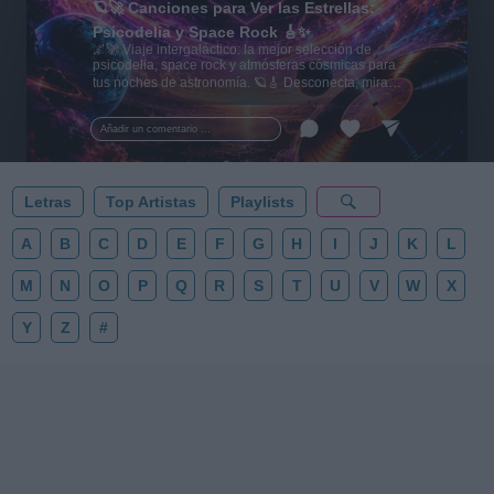
🪐🚀 Canciones para Ver las Estrellas:
Psicodelia y Space Rock 🎸✨
🌌🚀 Viaje intergaláctico: la mejor selección de
psicodelia, space rock y atmósferas cósmicas para
tus noches de astronomía. 🪐🎸 Desconecta, mira
al firmamento y siente la gravedad cero. 💾 ¡Guarda
esta colección para tu próxima noche estrellada!
Añadir un comentario ...
✨⭐
Letras
Top Artistas
Playlists
A
B
C
D
E
F
G
H
I
J
K
L
M
N
O
P
Q
R
S
T
U
V
W
X
Y
Z
#