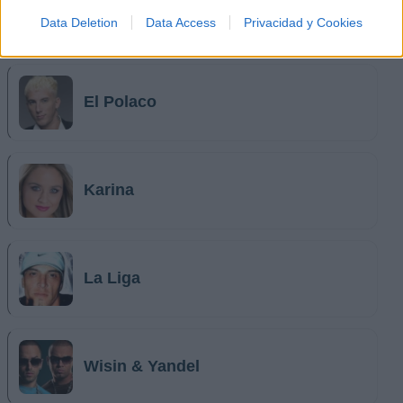
Data Deletion
Data Access
Privacidad y Cookies
Música Relacionada
El Polaco
Karina
La Liga
Wisin & Yandel