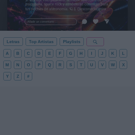
🌌🚀 Viaje intergaláctico: la mejor selección de
psicodelia, space rock y atmósferas cósmicas para
tus noches de astronomía. 🪐🎸 Desconecta, mira
al firmamento y siente la gravedad cero. 💾 ¡Guarda
esta colección para tu próxima noche estrellada!
Añadir un comentario ...
✨⭐
Letras
Top Artistas
Playlists
A
B
C
D
E
F
G
H
I
J
K
L
M
N
O
P
Q
R
S
T
U
V
W
X
Y
Z
#