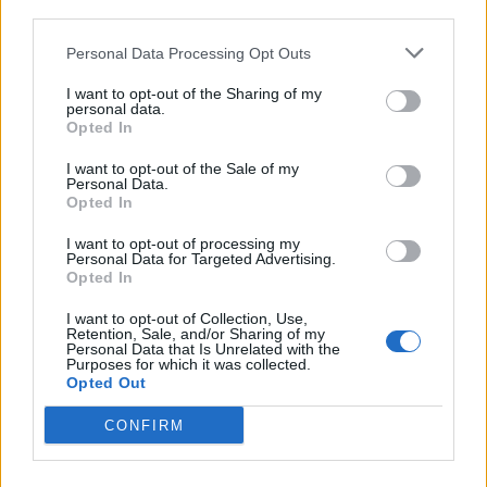
third parties.
Personal Data Processing Opt Outs
Ver todas sus letras por orden alfabético
I want to opt-out of the Sharing of my
personal data.
+ Nekfeu
Opted In
Discografía
Biografía
Ranking
Foro
I want to opt-out of the Sale of my
Personal Data.
Opted In
Añadir Letra
I want to opt-out of processing my
Personal Data for Targeted Advertising.
Opted In
Ranking de Nekfeu
I want to opt-out of Collection, Use,
Retention, Sale, and/or Sharing of my
Nekfeu
no está entre los 500 artistas más
Personal Data that Is Unrelated with the
Purposes for which it was collected.
apoyados y visitados de esta semana.
Opted Out
¿Apoyar a Nekfeu?
CONFIRM
0
0