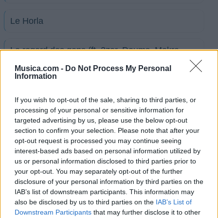
Le Horla
Le regard des gens (ft. 2zer, Doums, Mekra,
Nemir)
Musica.com -
Do Not Process My Personal
Information
Les filles de Paris (ft. $-Crew)
If you wish to opt-out of the sale, sharing to third parties, or
processing of your personal or sensitive information for
Les Freestyle légendaires de Nekfeu | ADN
targeted advertising by us, please use the below opt-out
section to confirm your selection. Please note that after your
opt-out request is processed you may continue seeing
Les étoiles vagabondes
interest-based ads based on personal information utilized by
us or personal information disclosed to third parties prior to
your opt-out. You may separately opt-out of the further
L’ecchymose
disclosure of your personal information by third parties on the
IAB’s list of downstream participants. This information may
also be disclosed by us to third parties on the
IAB’s List of
L’homme qui ne valait pas dix centimes (ft.
Downstream Participants
that may further disclose it to other
Marley Salem)