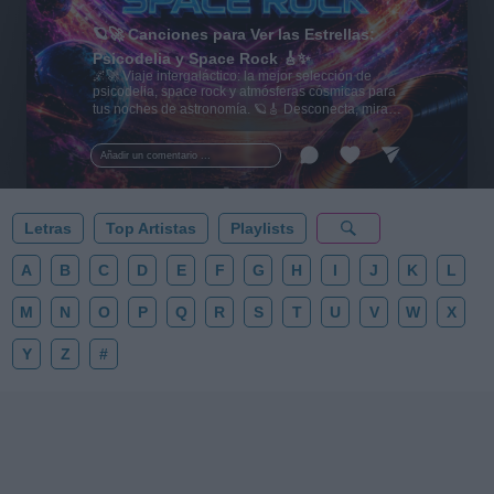
🪐🚀 Canciones para Ver las Estrellas:
Psicodelia y Space Rock 🎸✨
🌌🚀 Viaje intergaláctico: la mejor selección de
psicodelia, space rock y atmósferas cósmicas para
tus noches de astronomía. 🪐🎸 Desconecta, mira
al firmamento y siente la gravedad cero. 💾 ¡Guarda
esta colección para tu próxima noche estrellada!
Añadir un comentario ...
✨⭐
Letras
Top Artistas
Playlists
A
B
C
D
E
F
G
H
I
J
K
L
M
N
O
P
Q
R
S
T
U
V
W
X
Y
Z
#