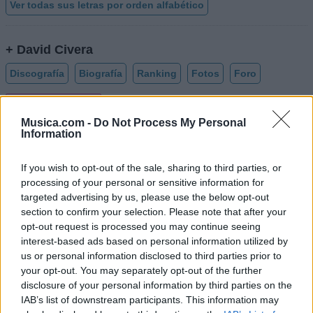
Ver todas sus letras por orden alfabético
+ David Civera
Discografía
Biografía
Ranking
Fotos
Foro
Añadir Letra
Musica.com -
Do Not Process My Personal
Information
Biografía de David Civera
If you wish to opt-out of the sale, sharing to third parties, or
David Civera: Una Voz Distintiva en el Panorama
processing of your personal or sensitive information for
Musical Español
targeted advertising by us, please use the below opt-out
section to confirm your selection. Please note that after your
opt-out request is processed you may continue seeing
Ranking de David Civera
interest-based ads based on personal information utilized by
us or personal information disclosed to third parties prior to
your opt-out. You may separately opt-out of the further
David Civera
no está entre los 500 artistas más
disclosure of your personal information by third parties on the
apoyados y visitados de esta semana, su mejor
IAB’s list of downstream participants. This information may
puesto ha sido el
272º
en mayo de 2022.