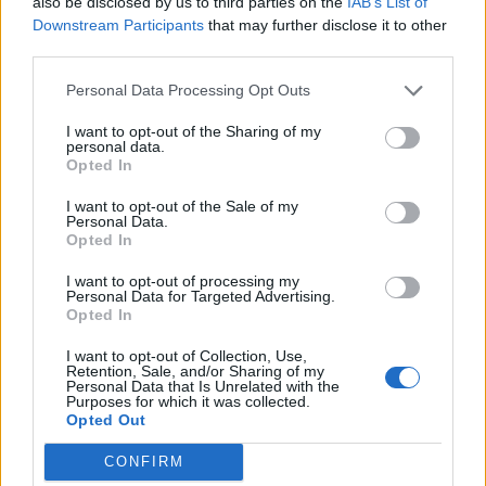
also be disclosed by us to third parties on the
IAB’s List of
Downstream Participants
that may further disclose it to other
¿Apoyar a David Civera?
third parties.
9
2
Personal Data Processing Opt Outs
I want to opt-out of the Sharing of my
Ranking de David Civera
TOP Música
personal data.
Opted In
I want to opt-out of the Sale of my
Personal Data.
Opted In
I want to opt-out of processing my
Personal Data for Targeted Advertising.
Opted In
I want to opt-out of Collection, Use,
Retention, Sale, and/or Sharing of my
Personal Data that Is Unrelated with the
Purposes for which it was collected.
Opted Out
CONFIRM