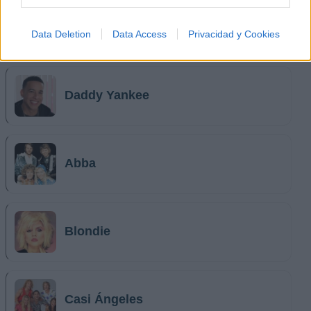
Data Deletion
Data Access
Privacidad y Cookies
Música Relacionada
Daddy Yankee
Abba
Blondie
Casi Ángeles