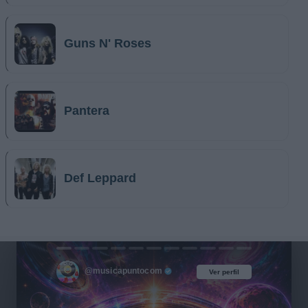
Guns N' Roses
Pantera
Def Leppard
@musicapuntocom
Ver perfil
Ver perfil