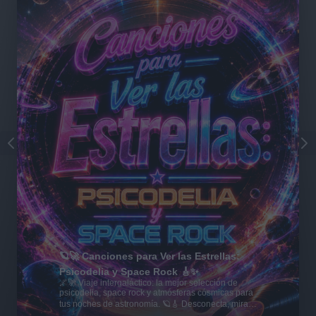
🪐🚀 Canciones para Ver las Estrellas:
Psicodelia y Space Rock 🎸✨
🌌🚀 Viaje intergaláctico: la mejor selección de
psicodelia, space rock y atmósferas cósmicas para
tus noches de astronomía. 🪐🎸 Desconecta, mira