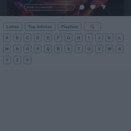
al firmamento y siente la gravedad cero. 💾 ¡Guarda
esta colección para tu próxima noche estrellada!
Añadir un comentario ...
✨⭐
Letras
Top Artistas
Playlists
A
B
C
D
E
F
G
H
I
J
K
L
M
N
O
P
Q
R
S
T
U
V
W
X
Y
Z
#