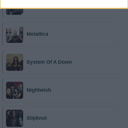
Lacrimosa
Metallica
System Of A Down
Nightwish
Slipknot