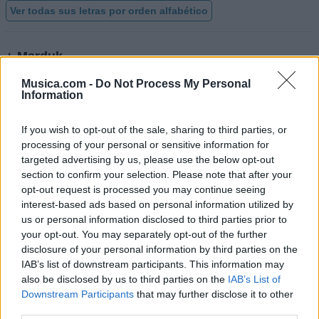
Ver todas sus letras por orden alfabético
+ Marduk
Discografía
Biografía
Ranking
Foro
Musica.com -
Do Not Process My Personal
Information
Añadir Letra
If you wish to opt-out of the sale, sharing to third parties, or
processing of your personal or sensitive information for
targeted advertising by us, please use the below opt-out
Ranking de Marduk
section to confirm your selection. Please note that after your
opt-out request is processed you may continue seeing
Marduk
no está entre los 500 artistas más
interest-based ads based on personal information utilized by
apoyados y visitados de esta semana, su mejor
us or personal information disclosed to third parties prior to
puesto ha sido el
238º
en septiembre de 2018.
your opt-out. You may separately opt-out of the further
disclosure of your personal information by third parties on the
¿Apoyar a Marduk?
IAB’s list of downstream participants. This information may
also be disclosed by us to third parties on the
IAB’s List of
2
0
Downstream Participants
that may further disclose it to other
third parties.