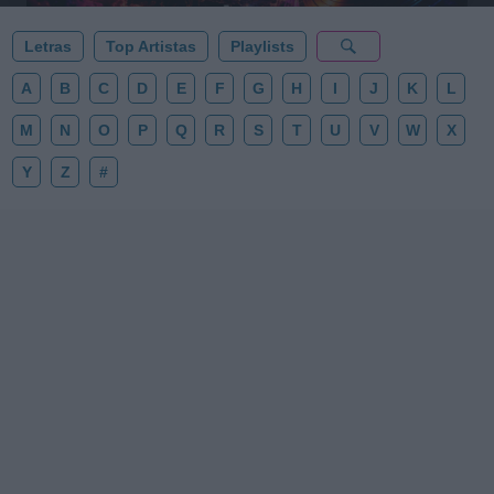
Letras
Top Artistas
Playlists
A
B
C
D
E
F
G
H
I
J
K
L
M
N
O
P
Q
R
S
T
U
V
W
X
Y
Z
#