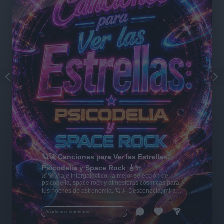
🪐🚀 Canciones para Ver las Estrellas:
Psicodelia y Space Rock 🎸✨
🌌🚀 Viaje intergaláctico: la mejor selección de
psicodelia, space rock y atmósferas cósmicas para
tus noches de astronomía. 🪐🎸 Desconecta, mira
al firmamento y siente la gravedad cero. 💾 ¡Guarda
esta colección para tu próxima noche estrellada!
Añadir un comentario ...
✨⭐