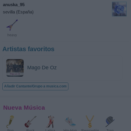
anuska_95
sevilla (España)
heavy
Artistas favoritos
Mago De Oz
Añadir Cantante/Grupo a musica.com
Nueva Música
Pop
Rock
Latina
Hip-Hop
Reggaetón
Trap