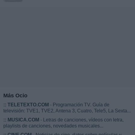
Más Ocio
::
TELETEXTO.COM
- Programación TV. Guía de
televisión: TVE1, TVE2, Antena 3, Cuatro, Tele5, La Sexta...
::
MUSICA.COM
- Letras de canciones, vídeos con letra,
playlists de canciones, novedades musicales...
::
CINE.COM
- Noticias de cine, datos sobre películas y