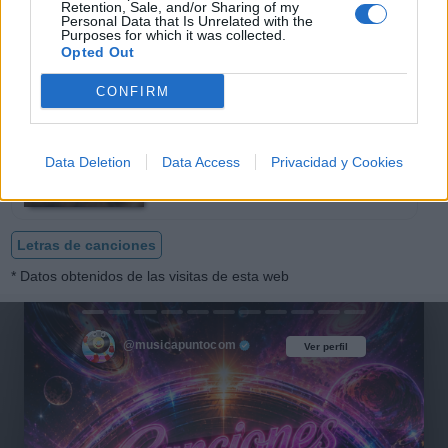
Retention, Sale, and/or Sharing of my
Personal Data that Is Unrelated with the
Purposes for which it was collected.
Opted Out
CONFIRM
No Es Mi Culpa Remix ft.
Anderson Raura
Jessi Uribe
Data Deletion
Data Access
Privacidad y Cookies
Letras de canciones
* Datos obtenidos de las visitas de esta web
@musicapuntocom
Ver perfil
Ver perfil