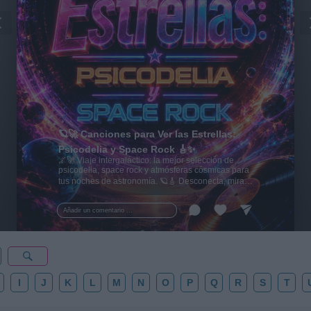
🪐🚀 Canciones para Ver las Estrellas:
Psicodelia y Space Rock 🎸✨
🌌🚀 Viaje intergaláctico: la mejor selección de
psicodelia, space rock y atmósferas cósmicas para
tus noches de astronomía. 🪐🎸 Desconecta, mira
al firmamento y siente la gravedad cero. 💾 ¡Guarda
esta colección para tu próxima noche estrellada!
Añadir un comentario ...
✨⭐
I
J
K
L
M
N
O
P
Q
R
S
T