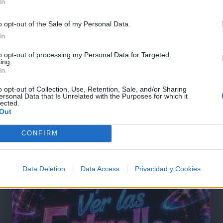
In
o opt-out of the Sale of my Personal Data.
In
to opt-out of processing my Personal Data for Targeted
ing.
In
o opt-out of Collection, Use, Retention, Sale, and/or Sharing
ersonal Data that Is Unrelated with the Purposes for which it
lected.
Out
@musicapuntocom
Ver perfil
Ver perfil
CONFIRM
Data Deletion
Data Access
Privacidad y Cookies