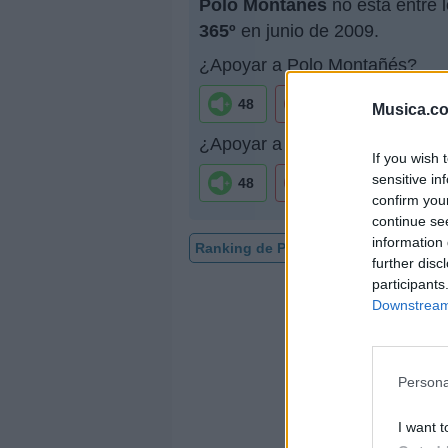
Polo Montañés
no está entre 
365º
en junio de 2009.
¿Apoyar a Polo Montañés?
48
2
Musica.c
¿Apoyar a Polo Montanes?
If you wish 
sensitive in
48
2
confirm you
continue se
information 
Ranking de Polo Montanes
TOP M
further disc
participants
Downstream 
Persona
I want t