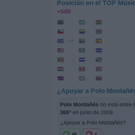
Posición en el TOP Músi
+500
-
-
-
-
-
-
-
-17
-
-
-
-
-
-
-
-
-
-
-
-
-
-
¿Apoyar a Polo Montañé
Polo Montañés
no está entre 
365º
en junio de 2009.
¿Apoyar a Polo Montañés?
48
2