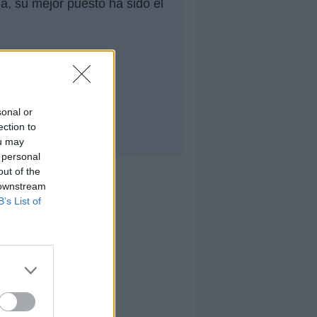
a, su mejor puesto ha sido el
sonal or
ection to
ou may
 personal
out of the
 downstream
B’s List of