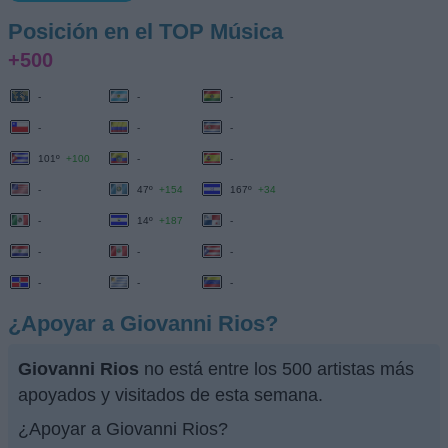
Posición en el TOP Música
+500
-
-
-
-
-
-
101º
+100
-
-
-
47º
+154
167º
+34
-
14º
+187
-
-
-
-
-
-
-
¿Apoyar a Giovanni Rios?
Giovanni Rios
no está entre los 500 artistas más
apoyados y visitados de esta semana.
¿Apoyar a Giovanni Rios?