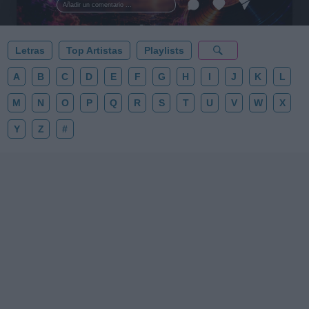
Añadir un comentario ...
✨⭐
Letras
Top Artistas
Playlists
A
B
C
D
E
F
G
H
I
J
K
L
M
N
O
P
Q
R
S
T
U
V
W
X
Y
Z
#