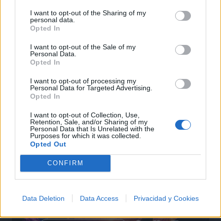
I want to opt-out of the Sharing of my
personal data.
Opted In
I want to opt-out of the Sale of my
Personal Data.
Opted In
I want to opt-out of processing my
Personal Data for Targeted Advertising.
Opted In
I want to opt-out of Collection, Use,
Retention, Sale, and/or Sharing of my
Personal Data that Is Unrelated with the
Purposes for which it was collected.
Opted Out
CONFIRM
🪐🚀 Canciones para Ver las Estrellas:
Psicodelia y Space Rock 🎸✨
🌌🚀 Viaje intergaláctico: la mejor selección de
psicodelia, space rock y atmósferas cósmicas para
Data Deletion
Data Access
Privacidad y Cookies
tus noches de astronomía. 🪐🎸 Desconecta, mira
al firmamento y siente la gravedad cero. 💾 ¡Guarda
esta colección para tu próxima noche estrellada!