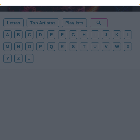
Añadir un comentario ...
✨⭐
Letras
Top Artistas
Playlists
A
B
C
D
E
F
G
H
I
J
K
L
M
N
O
P
Q
R
S
T
U
V
W
X
Y
Z
#