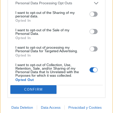
Personal Data Processing Opt Outs
I want to opt-out of the Sharing of my
personal data.
Opted In
I want to opt-out of the Sale of my
Personal Data.
Opted In
I want to opt-out of processing my
Personal Data for Targeted Advertising.
Opted In
I want to opt-out of Collection, Use,
Retention, Sale, and/or Sharing of my
Personal Data that Is Unrelated with the
Purposes for which it was collected.
Opted Out
🪐🚀 Canciones para Ver las Estrellas:
CONFIRM
Psicodelia y Space Rock 🎸✨
🌌🚀 Viaje intergaláctico: la mejor selección de
psicodelia, space rock y atmósferas cósmicas para
tus noches de astronomía. 🪐🎸 Desconecta, mira
Data Deletion
Data Access
Privacidad y Cookies
al firmamento y siente la gravedad cero. 💾 ¡Guarda
esta colección para tu próxima noche estrellada!