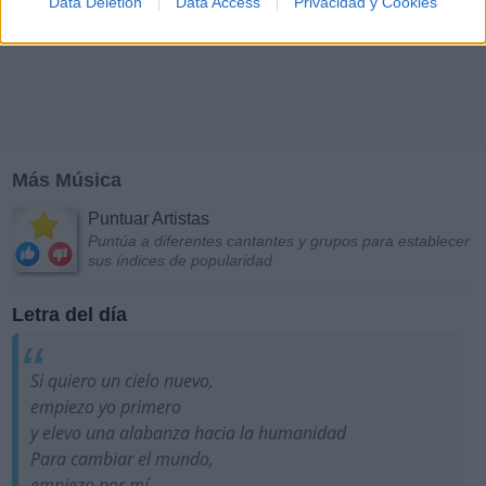
Data Deletion
Data Access
Privacidad y Cookies
Más Música
Puntuar Artistas
Puntúa a diferentes cantantes y grupos para establecer
sus índices de popularidad
Letra del día
Si quiero un cielo nuevo,
empiezo yo primero
y elevo una alabanza hacia la humanidad
Para cambiar el mundo,
empiezo por mí...