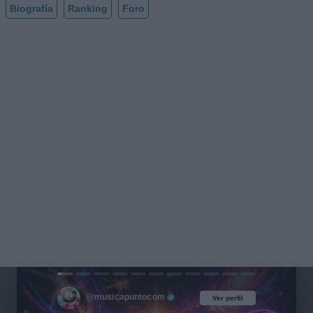
Biografía
Ranking
Foro
@musicapuntocom
Ver perfil
Ver perfil