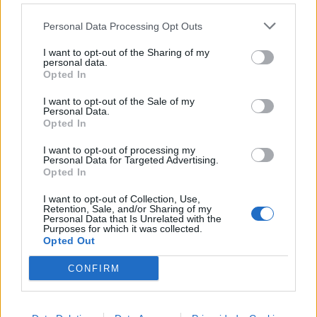
tus noches de astronomía. 🪐🎸 Desconecta, mira
al firmamento y siente la gravedad cero. 💾 ¡Guarda
Personal Data Processing Opt Outs
esta colección para tu próxima noche estrellada!
Añadir un comentario ...
✨⭐
I want to opt-out of the Sharing of my
personal data.
Opted In
Letras
Top Artistas
Playlists
I want to opt-out of the Sale of my
Personal Data.
A
B
C
D
E
F
G
H
I
J
K
L
Opted In
M
N
O
P
Q
R
S
T
U
V
W
X
I want to opt-out of processing my
Personal Data for Targeted Advertising.
Y
Z
#
Opted In
I want to opt-out of Collection, Use,
Retention, Sale, and/or Sharing of my
Personal Data that Is Unrelated with the
Purposes for which it was collected.
Opted Out
CONFIRM