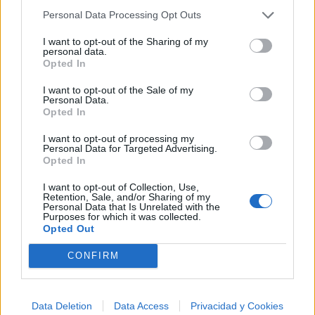
Personal Data Processing Opt Outs
I want to opt-out of the Sharing of my
personal data.
Opted In
I want to opt-out of the Sale of my
Personal Data.
Opted In
I want to opt-out of processing my
Personal Data for Targeted Advertising.
Opted In
I want to opt-out of Collection, Use,
Retention, Sale, and/or Sharing of my
Personal Data that Is Unrelated with the
Purposes for which it was collected.
Opted Out
🪐🚀 Canciones para Ver las Estrellas:
CONFIRM
Psicodelia y Space Rock 🎸✨
🌌🚀 Viaje intergaláctico: la mejor selección de
psicodelia, space rock y atmósferas cósmicas para
tus noches de astronomía. 🪐🎸 Desconecta, mira
Data Deletion
Data Access
Privacidad y Cookies