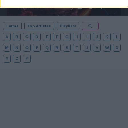
al firmamento y siente la gravedad cero. 💾 ¡Guarda
esta colección para tu próxima noche estrellada!
Añadir un comentario ...
✨⭐
Letras
Top Artistas
Playlists
A
B
C
D
E
F
G
H
I
J
K
L
M
N
O
P
Q
R
S
T
U
V
W
X
Y
Z
#