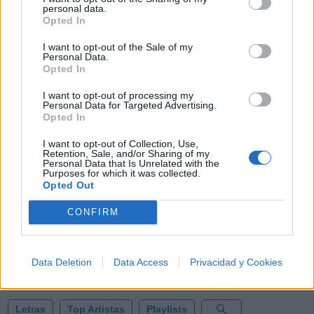
personal data.
Opted In
I want to opt-out of the Sale of my
Personal Data.
Opted In
I want to opt-out of processing my
Personal Data for Targeted Advertising.
Opted In
I want to opt-out of Collection, Use,
Retention, Sale, and/or Sharing of my
Personal Data that Is Unrelated with the
Purposes for which it was collected.
Opted Out
🪐🚀 Canciones para Ver las Estrellas:
Psicodelia y Space Rock 🎸✨
CONFIRM
🌌🚀 Viaje intergaláctico: la mejor selección de
psicodelia, space rock y atmósferas cósmicas para
tus noches de astronomía. 🪐🎸 Desconecta, mira
al firmamento y siente la gravedad cero. 💾 ¡Guarda
esta colección para tu próxima noche estrellada!
Data Deletion
Data Access
Privacidad y Cookies
Añadir un comentario ...
✨⭐
Letras
Top Artistas
Playlists