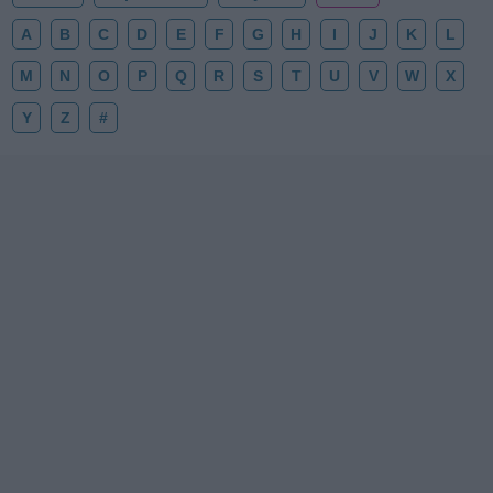
A
B
C
D
E
F
G
H
I
J
K
L
M
N
O
P
Q
R
S
T
U
V
W
X
Y
Z
#