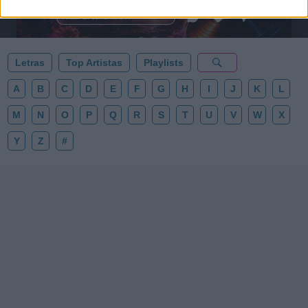
al firmamento y siente la gravedad cero. 💾 ¡Guarda
esta colección para tu próxima noche estrellada!
Añadir un comentario ...
✨⭐
Letras
Top Artistas
Playlists
A
B
C
D
E
F
G
H
I
J
K
L
M
N
O
P
Q
R
S
T
U
V
W
X
Y
Z
#