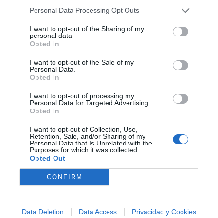
Personal Data Processing Opt Outs
I want to opt-out of the Sharing of my
personal data.
Opted In
I want to opt-out of the Sale of my
Personal Data.
Opted In
I want to opt-out of processing my
Personal Data for Targeted Advertising.
Opted In
I want to opt-out of Collection, Use,
Retention, Sale, and/or Sharing of my
Personal Data that Is Unrelated with the
Purposes for which it was collected.
Opted Out
🪐🚀 Canciones para Ver las Estrellas:
CONFIRM
Psicodelia y Space Rock 🎸✨
🌌🚀 Viaje intergaláctico: la mejor selección de
psicodelia, space rock y atmósferas cósmicas para
tus noches de astronomía. 🪐🎸 Desconecta, mira
Data Deletion
Data Access
Privacidad y Cookies