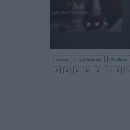
2000 Light Years From Home
.
Añadir un comentario ...
Letras
Top Artistas
Playlists
A
B
C
D
E
F
G
H