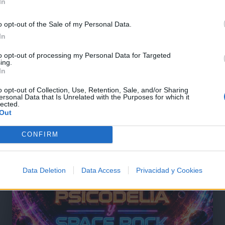
In
o opt-out of the Sale of my Personal Data.
@musicapuntocom
Ver perfil
Ver perfil
In
to opt-out of processing my Personal Data for Targeted
ing.
In
o opt-out of Collection, Use, Retention, Sale, and/or Sharing
ersonal Data that Is Unrelated with the Purposes for which it
lected.
Out
CONFIRM
Data Deletion
Data Access
Privacidad y Cookies