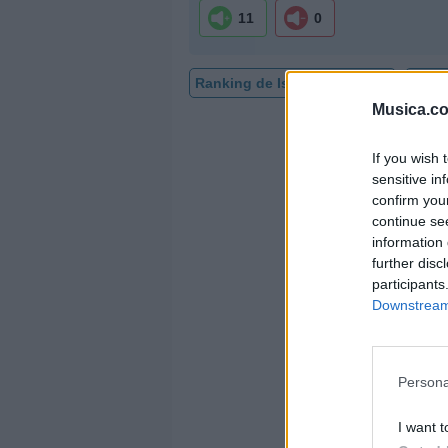
11
0
Ranking de Israel Fernández
TOP 
Musica.c
If you wish 
sensitive in
confirm you
continue se
information 
further disc
participants
Downstream 
Persona
I want t