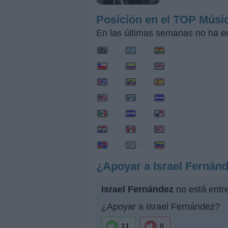
Posición en el TOP Músi
En las últimas semanas no ha e
-
-
-
-
-
-
-
-
-
-
-
-
-
-
-
-
-
-
-
-
-
¿Apoyar a Israel Fernán
Israel Fernández
no está entr
¿Apoyar a Israel Fernández?
11
0