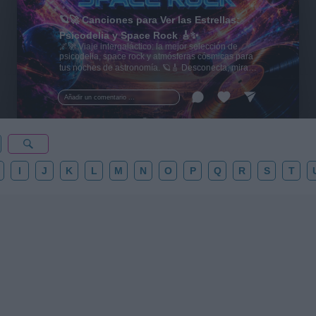
🪐🚀 Canciones para Ver las Estrellas:
Psicodelia y Space Rock 🎸✨
🌌🚀 Viaje intergaláctico: la mejor selección de
psicodelia, space rock y atmósferas cósmicas para
tus noches de astronomía. 🪐🎸 Desconecta, mira
al firmamento y siente la gravedad cero. 💾 ¡Guarda
esta colección para tu próxima noche estrellada!
Añadir un comentario ...
✨⭐
I
J
K
L
M
N
O
P
Q
R
S
T