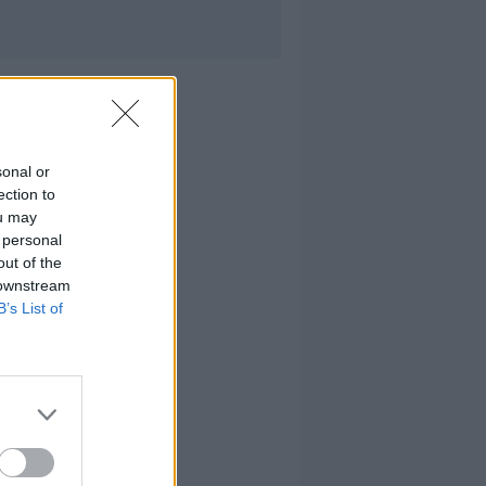
sonal or
ection to
ou may
 personal
out of the
 downstream
B’s List of