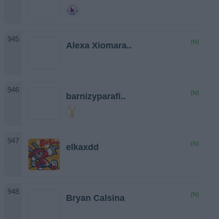
(N)
Alexa Xiomara..
(N)
barnizyparafi..
(N)
elkaxdd
(N)
Bryan Calsina