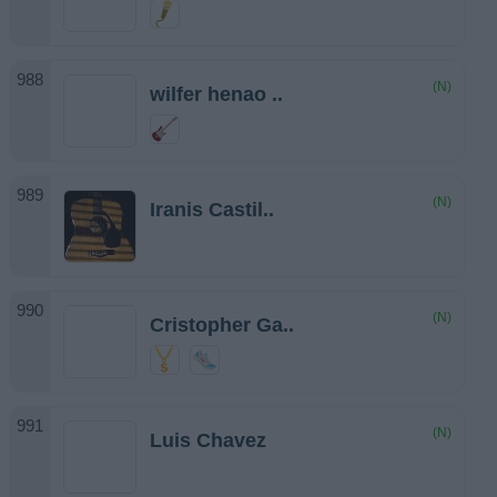
(N)
wilfer henao ..
(N)
Iranis Castil..
(N)
Cristopher Ga..
(N)
Luis Chavez