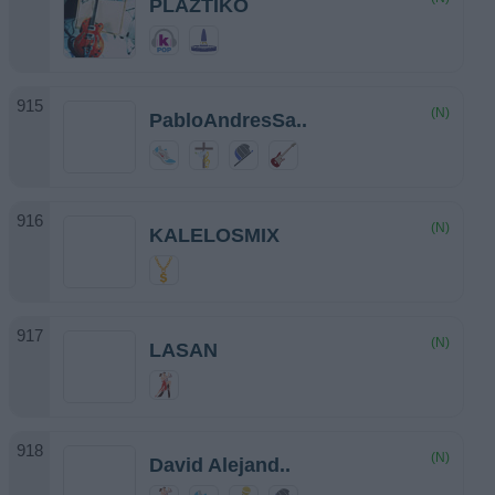
PLAZTIKO
(N)
PabloAndresSa..
(N)
KALELOSMIX
(N)
LASAN
(N)
David Alejand..