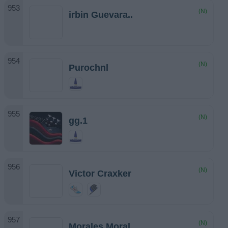
(N)
irbin Guevara..
(N)
Purochnl
(N)
gg.1
(N)
Victor Craxker
(N)
Morales Moral..