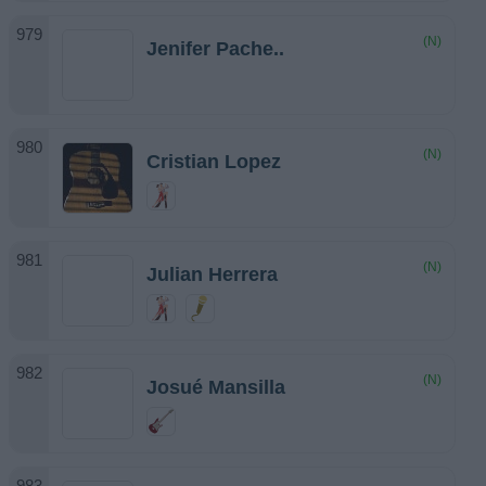
(N)
Jenifer Pache..
(N)
Cristian Lopez
(N)
Julian Herrera
(N)
Josué Mansilla