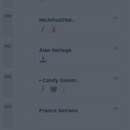
(N)
Michii\u029aï..
(N)
Alan Noriega
(N)
• Candy Gamin..
(N)
Franco Serrano