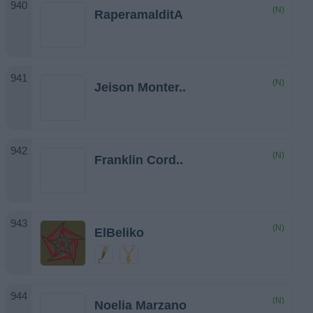
(N)
RaperamalditA
(N)
Jeison Monter..
(N)
Franklin Cord..
(N)
ElBeliko
(N)
Noelia Marzano