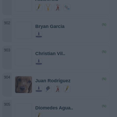
(N)
Bryan Garcia
(N)
Christian Vil..
(N)
Juan Rodríguez
(N)
Diomedes Agua..