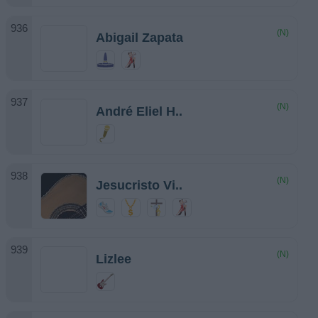
(N)
Abigail Zapata
(N)
André Eliel H..
(N)
Jesucristo Vi..
(N)
Lizlee