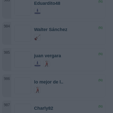
(N)
Eduardito48
(N)
Walter Sánchez
(N)
juan vergara
(N)
lo mejor de l..
(N)
Charly82