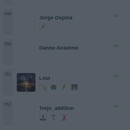
(N)
Jorge Ospina
(N)
Danna Anselmo
(N)
Loui
(N)
Trejo_alMillon