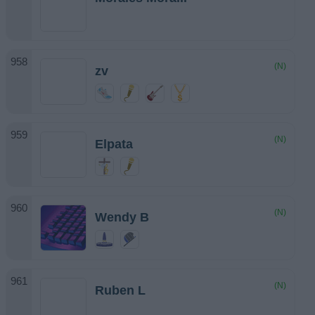
(N)
zv
(N)
Elpata
(N)
Wendy B
(N)
Ruben L