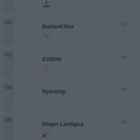
(N)
BarbieKiller
(N)
EsliDM
(N)
flyership
(N)
Roger Lantigua