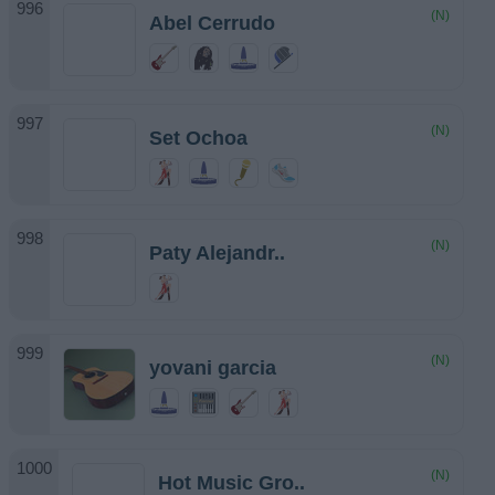
(N)
Abel Cerrudo
(N)
Set Ochoa
(N)
Paty Alejandr..
(N)
yovani garcia
(N)
Hot Music Gro..