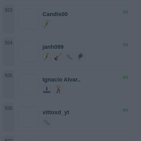
(N)
Candis00
(N)
janh099
(N)
Ignacio Alvar..
(N)
vittoxd_yt