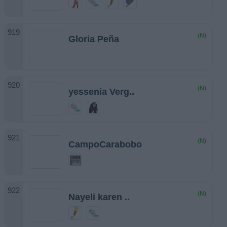
(N)
Gloria Peña
(N)
yessenia Verg..
(N)
CampoCarabobo
(N)
Nayeli karen ..