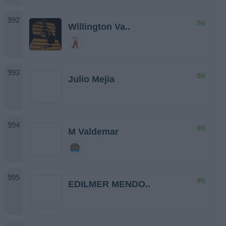
(N)
Willington Va..
(N)
Julio Mejia
(N)
M Valdemar
(N)
EDILMER MENDO..