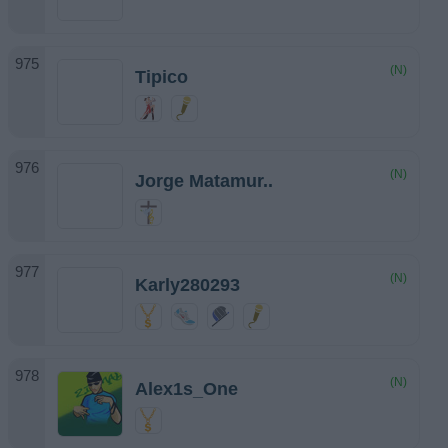
(N)
Tipico
(N)
Jorge Matamur..
(N)
Karly280293
(N)
Alex1s_One