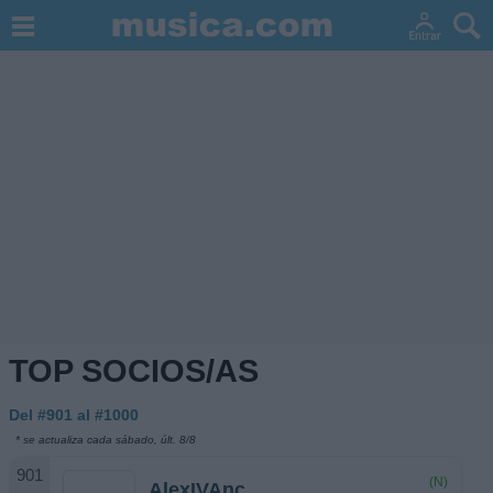
TOP SOCIOS/AS
Del #901 al #1000
* se actualiza cada sábado, últ. 8/8
(N)
AlexIVAnc