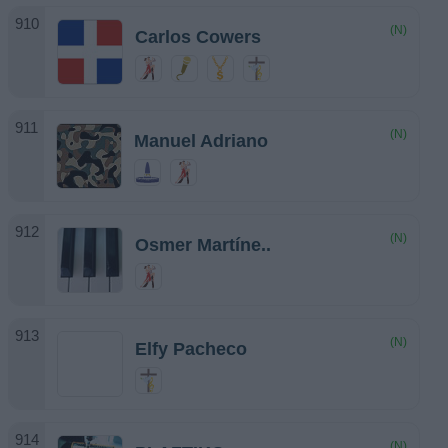
(N)
Carlos Cowers
(N)
Manuel Adriano
(N)
Osmer Martíne..
(N)
Elfy Pacheco
(N)