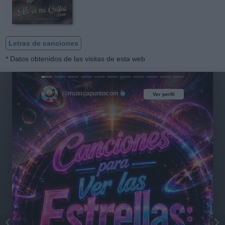
Letras de canciones
* Datos obtenidos de las visitas de esta web
@musicapuntocom
Ver perfil
Ver perfil