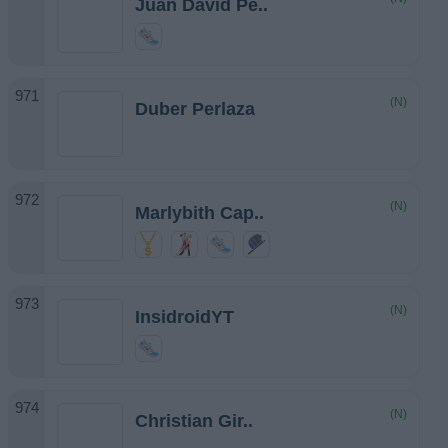
Juan David Pe..
(N)
Duber Perlaza
(N)
Marlybith Cap..
(N)
InsidroidYT
(N)
Christian Gir..