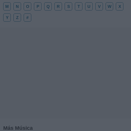
M
N
O
P
Q
R
S
T
U
V
W
X
Y
Z
#
Más Música