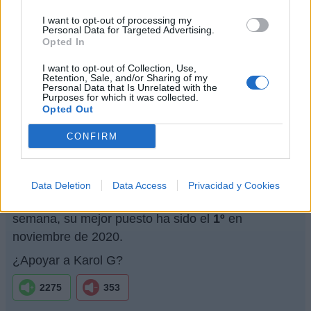
Discografía
Biografía
Curiosidades
Ranking
Fotos
I want to opt-out of processing my
Personal Data for Targeted Advertising.
Opted In
Foro
I want to opt-out of Collection, Use,
Retention, Sale, and/or Sharing of my
Personal Data that Is Unrelated with the
Purposes for which it was collected.
Biografía de Karol G
Opted Out
Karol G: La Reina del Reguetón
CONFIRM
Ranking de Karol G
Data Deletion
Data Access
Privacidad y Cookies
Karol G
está en la posición
37
del ranking de esta
semana, su mejor puesto ha sido el
1º
en
noviembre de 2020.
¿Apoyar a Karol G?
2275
353