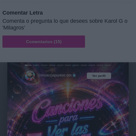
Comentar Letra
Comenta o pregunta lo que desees sobre Karol G o
'Milagros'
Comentarios (15)
@musicapuntocom
Ver perfil
Ver perfil