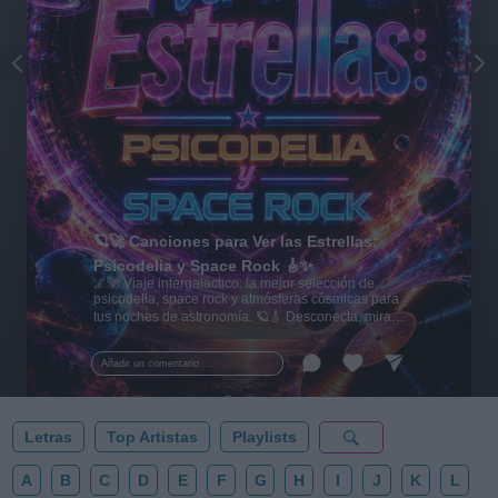
🪐🚀 Canciones para Ver las Estrellas:
Psicodelia y Space Rock 🎸✨
🌌🚀 Viaje intergaláctico: la mejor selección de
psicodelia, space rock y atmósferas cósmicas para
tus noches de astronomía. 🪐🎸 Desconecta, mira
al firmamento y siente la gravedad cero. 💾 ¡Guarda
esta colección para tu próxima noche estrellada!
Añadir un comentario ...
✨⭐
Letras
Top Artistas
Playlists
A
B
C
D
E
F
G
H
I
J
K
L