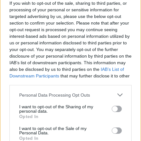
If you wish to opt-out of the sale, sharing to third parties, or
processing of your personal or sensitive information for
targeted advertising by us, please use the below opt-out
Letra Ivonny Bonita
section to confirm your selection. Please note that after your
opt-out request is processed you may continue seeing
interest-based ads based on personal information utilized by
Letra 200 copas
us or personal information disclosed to third parties prior to
your opt-out. You may separately opt-out of the further
Letra Después de ti (ft. Greg Gonzalez)
disclosure of your personal information by third parties on the
IAB’s list of downstream participants. This information may
also be disclosed by us to third parties on the
IAB’s List of
Letra Amiga Mia (ft. Greeicy)
Downstream Participants
that may further disclose it to other
third parties.
Letra Si Antes Te Hubiera Conocido
Personal Data Processing Opt Outs
I want to opt-out of the Sharing of my
personal data.
Letra China (ft. Daddy Yankee, Anuel AA,
Opted In
Ozuna, J Balvin)
I want to opt-out of the Sale of my
Personal Data.
+ Letras de Karol G
Opted In