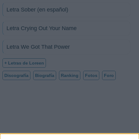
Letra Sober (en español)
Letra Crying Out Your Name
Letra We Got That Power
+ Letras de Loreen
Discografía
Biografía
Ranking
Fotos
Foro