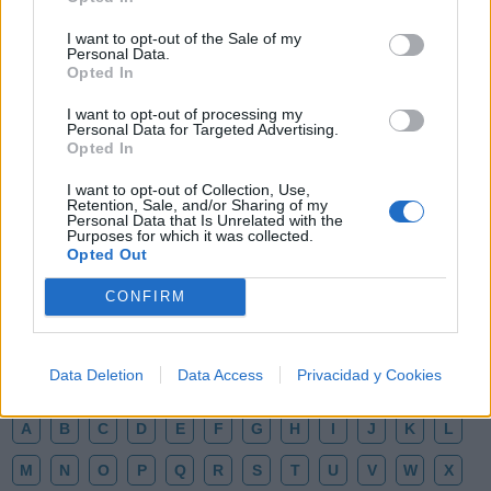
I want to opt-out of the Sale of my
Personal Data.
Opted In
I want to opt-out of processing my
Personal Data for Targeted Advertising.
Opted In
I want to opt-out of Collection, Use,
🪐🚀 Canciones para Ver las Estrellas:
Retention, Sale, and/or Sharing of my
Psicodelia y Space Rock 🎸✨
Personal Data that Is Unrelated with the
Purposes for which it was collected.
🌌🚀 Viaje intergaláctico: la mejor selección de
psicodelia, space rock y atmósferas cósmicas para
Opted Out
tus noches de astronomía. 🪐🎸 Desconecta, mira
al firmamento y siente la gravedad cero. 💾 ¡Guarda
CONFIRM
esta colección para tu próxima noche estrellada!
Añadir un comentario ...
✨⭐
Data Deletion
Data Access
Privacidad y Cookies
Letras
Top Artistas
Playlists
A
B
C
D
E
F
G
H
I
J
K
L
M
N
O
P
Q
R
S
T
U
V
W
X