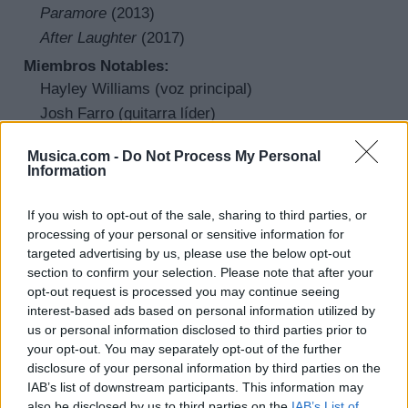
Paramore
(2013)
After Laughter
(2017)
Miembros Notables:
Hayley Williams (voz principal)
Josh Farro (guitarra líder)
Zac Farro (batería)
Musica.com -
Do Not Process My Personal
Jeremy Davis (bajo)
Information
En conclusión, la carrera de Paramore es una
If you wish to opt-out of the sale, sharing to third parties, or
epopeya de perseverancia, evolución y creatividad.
processing of your personal or sensitive information for
targeted advertising by us, please use the below opt-out
Su capacidad para reinventarse y seguir dejando una
section to confirm your selection. Please note that after your
huella indeleble en la música asegura que su legado
opt-out request is processed you may continue seeing
interest-based ads based on personal information utilized by
perdure mucho más allá de su tiempo activo en la
us or personal information disclosed to third parties prior to
industria.
your opt-out. You may separately opt-out of the further
disclosure of your personal information by third parties on the
IAB’s list of downstream participants. This information may
+ Paramore
also be disclosed by us to third parties on the
IAB’s List of