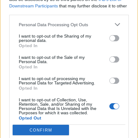
Downstream Participants
that may further disclose it to other
Letra The Only Exception (en español)
third parties.
Personal Data Processing Opt Outs
Letra The Only Exception
I want to opt-out of the Sharing of my
personal data.
Opted In
Letra For A Pessimist, I'm Pretty Optimistic (en
español)
I want to opt-out of the Sale of my
Personal Data.
Opted In
Letra Looking Up (en español)
I want to opt-out of processing my
Personal Data for Targeted Advertising.
Opted In
Letra Pressure
I want to opt-out of Collection, Use,
Retention, Sale, and/or Sharing of my
Personal Data that Is Unrelated with the
Letra The Ignorance
Purposes for which it was collected.
Opted Out
Letra Oh Star
CONFIRM