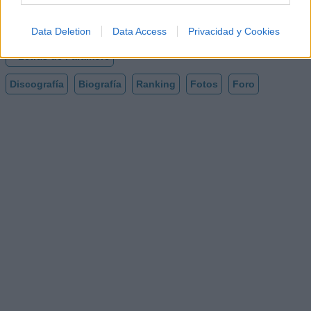
Letra When It Rains
Data Deletion
Data Access
Privacidad y Cookies
+ Letras de Paramore
Discografía
Biografía
Ranking
Fotos
Foro