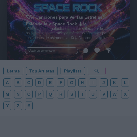
🪐🚀 Canciones para Ver las Estrellas:
Psicodelia y Space Rock 🎸✨
🌌🚀 Viaje intergaláctico: la mejor selección de
psicodelia, space rock y atmósferas cósmicas para
tus noches de astronomía. 🪐🎸 Desconecta, mira
al firmamento y siente la gravedad cero. 💾 ¡Guarda
esta colección para tu próxima noche estrellada!
Añadir un comentario ...
✨⭐
Letras
Top Artistas
Playlists
A
B
C
D
E
F
G
H
I
J
K
L
M
N
O
P
Q
R
S
T
U
V
W
X
Y
Z
#