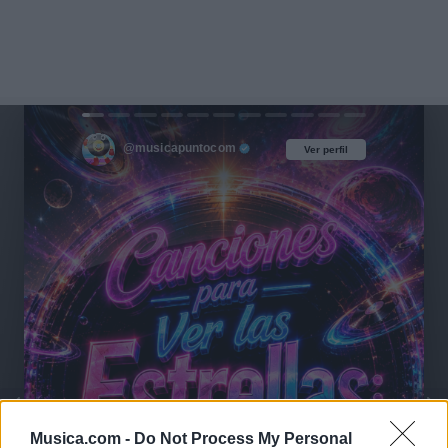
@musicapuntocom
Ver perfil
Ver perfil
Musica.com -
Do Not Process My Personal