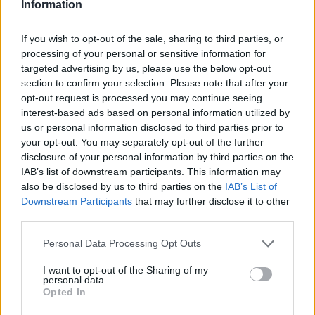
Information
If you wish to opt-out of the sale, sharing to third parties, or
processing of your personal or sensitive information for
targeted advertising by us, please use the below opt-out
🪐🚀 Canciones para Ver las Estrellas:
section to confirm your selection. Please note that after your
opt-out request is processed you may continue seeing
Psicodelia y Space Rock 🎸✨
🌌🚀 Viaje intergaláctico: la mejor selección de
interest-based ads based on personal information utilized by
psicodelia, space rock y atmósferas cósmicas para
us or personal information disclosed to third parties prior to
tus noches de astronomía. 🪐🎸 Desconecta, mira
your opt-out. You may separately opt-out of the further
al firmamento y siente la gravedad cero. 💾 ¡Guarda
esta colección para tu próxima noche estrellada!
disclosure of your personal information by third parties on the
Añadir un comentario ...
✨⭐
IAB’s list of downstream participants. This information may
also be disclosed by us to third parties on the
IAB’s List of
Downstream Participants
that may further disclose it to other
Letras
Top Artistas
Playlists
third parties.
A
B
C
D
E
F
G
H
I
J
K
L
Personal Data Processing Opt Outs
M
N
O
P
Q
R
S
T
U
V
W
X
I want to opt-out of the Sharing of my
personal data.
Y
Z
#
Opted In