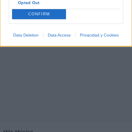
Opted Out
M
N
O
P
Q
R
S
T
U
V
W
X
CONFIRM
Y
Z
#
Data Deletion
Data Access
Privacidad y Cookies
Más Música