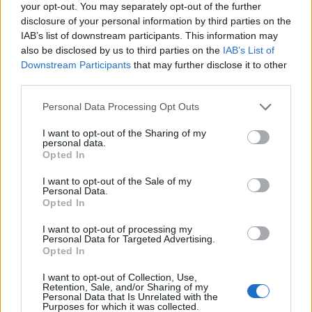
your opt-out. You may separately opt-out of the further
disclosure of your personal information by third parties on the
IAB’s list of downstream participants. This information may
also be disclosed by us to third parties on the
IAB’s List of
Downstream Participants
that may further disclose it to other
third parties.
Personal Data Processing Opt Outs
I want to opt-out of the Sharing of my
personal data.
Opted In
🪐🚀 Canciones para Ver las Estrellas:
Psicodelia y Space Rock 🎸✨
I want to opt-out of the Sale of my
🌌🚀 Viaje intergaláctico: la mejor selección de
Personal Data.
psicodelia, space rock y atmósferas cósmicas para
Opted In
tus noches de astronomía. 🪐🎸 Desconecta, mira
al firmamento y siente la gravedad cero. 💾 ¡Guarda
I want to opt-out of processing my
esta colección para tu próxima noche estrellada!
Añadir un comentario ...
Personal Data for Targeted Advertising.
✨⭐
Opted In
I want to opt-out of Collection, Use,
Letras
Top Artistas
Playlists
Retention, Sale, and/or Sharing of my
Personal Data that Is Unrelated with the
Purposes for which it was collected.
A
B
C
D
E
F
G
H
I
J
K
L