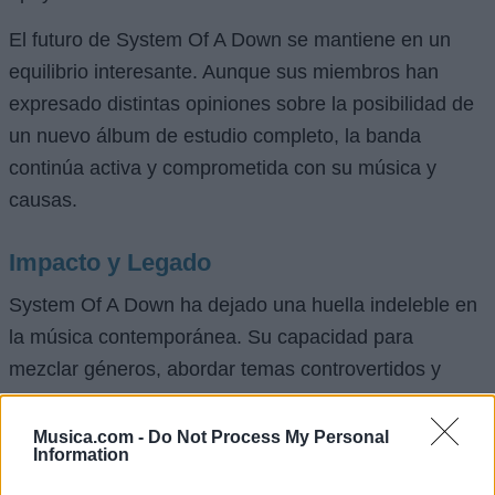
El futuro de System Of A Down se mantiene en un
equilibrio interesante. Aunque sus miembros han
expresado distintas opiniones sobre la posibilidad de
un nuevo álbum de estudio completo, la banda
continúa activa y comprometida con su música y
causas.
Impacto y Legado
System Of A Down ha dejado una huella indeleble en
la música contemporánea. Su capacidad para
mezclar géneros, abordar temas controvertidos y
mantener un sonido distintivo les ha asegurado un
lugar en la historia del rock y el metal. La influencia
Musica.com -
Do Not Process My Personal
Information
de sus letras, su estilo único y su energía en el