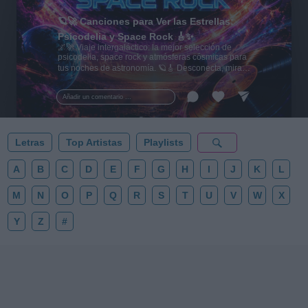
🪐🚀 Canciones para Ver las Estrellas:
Psicodelia y Space Rock 🎸✨
🌌🚀 Viaje intergaláctico: la mejor selección de
psicodelia, space rock y atmósferas cósmicas para
tus noches de astronomía. 🪐🎸 Desconecta, mira
al firmamento y siente la gravedad cero. 💾 ¡Guarda
esta colección para tu próxima noche estrellada!
Añadir un comentario ...
✨⭐
Letras
Top Artistas
Playlists
A
B
C
D
E
F
G
H
I
J
K
L
M
N
O
P
Q
R
S
T
U
V
W
X
Y
Z
#