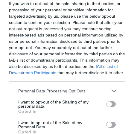
escenario continúan inspirando a nuevas
If you wish to opt-out of the sale, sharing to third parties, or
generaciones de músicos y seguidores en todo el
processing of your personal or sensitive information for
targeted advertising by us, please use the below opt-out
mundo.
section to confirm your selection. Please note that after your
opt-out request is processed you may continue seeing
Serj Tankian
interest-based ads based on personal information utilized by
Daron Malakian
us or personal information disclosed to third parties prior to
your opt-out. You may separately opt-out of the further
Shavo Odadjian
disclosure of your personal information by third parties on the
John Dolmayan
IAB’s list of downstream participants. This information may
also be disclosed by us to third parties on the
IAB’s List of
Estos cuatro músicos han creado una obra que
Downstream Participants
that may further disclose it to other
trasciende las fronteras culturales y musicales,
third parties.
demostrando que la música puede ser una
Personal Data Processing Opt Outs
herramienta poderosa para el cambio social y la
I want to opt-out of the Sharing of my
expresión artística.
personal data.
Opted In
I want to opt-out of the Sale of my
+ System Of A Down
Personal Data.
Opted In