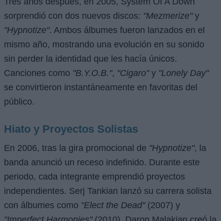
Tres años después, en 2005, System Of A Down
sorprendió con dos nuevos discos:
"Mezmerize"
y
"Hypnotize"
. Ambos álbumes fueron lanzados en el
mismo año, mostrando una evolución en su sonido
sin perder la identidad que les hacía únicos.
Canciones como
"B.Y.O.B."
,
"Cigaro"
y
"Lonely Day"
se convirtieron instantáneamente en favoritas del
público.
Hiato y Proyectos Solistas
En 2006, tras la gira promocional de
"Hypnotize"
, la
banda anunció un receso indefinido. Durante este
periodo, cada integrante emprendió proyectos
independientes. Serj Tankian lanzó su carrera solista
con álbumes como
"Elect the Dead"
(2007) y
"Imperfect Harmonies"
(2010). Daron Malakian creó la