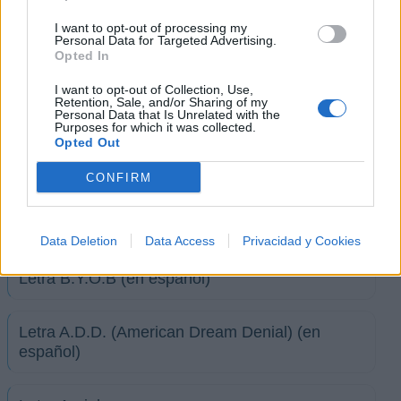
Letra Chop Suey
I want to opt-out of processing my
Personal Data for Targeted Advertising.
Opted In
Letra Sugar
I want to opt-out of Collection, Use,
Retention, Sale, and/or Sharing of my
Personal Data that Is Unrelated with the
Letra Toxicity
Purposes for which it was collected.
Opted Out
Letra Streamline
CONFIRM
Letra B.Y.O.B
Data Deletion
Data Access
Privacidad y Cookies
Letra B.Y.O.B (en español)
Letra A.D.D. (American Dream Denial) (en
español)