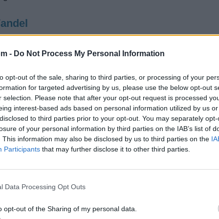
Yandel
o ejemplo de perseverancia y pasión. Su habilidad para 
om -
Do Not Process My Personal Information
l a sus raíces han sido claves para su duradero éxito. 
 compromiso con la música han asegurado que su legado 
to opt-out of the sale, sharing to third parties, or processing of your per
formation for targeted advertising by us, please use the below opt-out s
daptarse a las nuevas tendencias sin perder su esencia.
r selection. Please note that after your opt-out request is processed y
on una amplía gama de artistas, desde reguetoneros hasta es
eing interest-based ads based on personal information utilized by us or
disclosed to third parties prior to your opt-out. You may separately opt-
y su compromiso con la calidad son evidentes en cada uno 
losure of your personal information by third parties on the IAB’s list of
re ha mantenido un fuerte vínculo con su tierra natal y su c
. This information may also be disclosed by us to third parties on the
IA
Participants
that may further disclose it to other third parties.
rtantes de la carrera de Yandel, tanto en solitario como
l Data Processing Opt Outs
000)
o opt-out of the Sharing of my personal data.