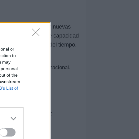
reinventarse, explorar nuevas
Además, su inigualable capacidad
perdure a lo largo del tiempo.
sonal or
ection to
ou may
trellas del pop internacional.
 personal
out of the
de sus proyectos.
 downstream
ultura.
B’s List of
 con Wisin, incluyen: