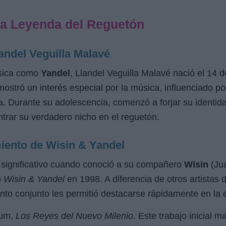
una Leyenda del Reguetón
andel Veguilla Malavé
úsica como
Yandel
, Llandel Veguilla Malavé nació el 14
stró un interés especial por la música, influenciado po
a. Durante su adolescencia, comenzó a forjar su identi
trar su verdadero nicho en el reguetón.
miento de Wisin & Yandel
o significativo cuando conoció a su compañero
Wisin
(Jua
o
Wisin & Yandel
en 1998. A diferencia de otros artistas 
ento conjunto les permitió destacarse rápidamente en la
bum,
Los Reyes del Nuevo Milenio
. Este trabajo inicial m