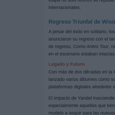
etapa no solo reforzó su reputac
internacionales.
Regreso Triunfal de Wisi
A pesar del éxito en solitario, 
anunciaron su regreso con el l
de regreso,
Como Antes Tour
, r
en el escenario estaban intactas
Legado y Futuro
Con más de dos décadas en la in
lanzado varios álbumes como soli
plataformas digitales alrededor
El impacto de Yandel trasciende
especialmente aquellas que benef
modelo a seguir para las nueva