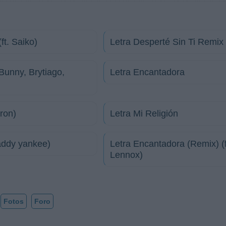
t. Saiko)
Letra Desperté Sin Ti Remix (
 Bunny, Brytiago,
Letra Encantadora
eron)
Letra Mi Religión
addy yankee)
Letra Encantadora (Remix) (f
Lennox)
Fotos
Foro