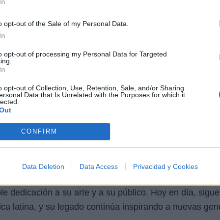
In
o opt-out of the Sale of my Personal Data.
In
to opt-out of processing my Personal Data for Targeted
ing.
In
o opt-out of Collection, Use, Retention, Sale, and/or Sharing
ersonal Data that Is Unrelated with the Purposes for which it
lected.
Out
CONFIRM
nante y dinámico camino en la industria musical, desde 
Data Deletion
Data Access
Privacidad y Cookies
na estrella mundial del reguetón. Su carrera ha estado m
e dedicación a su arte y a su público. Hoy en día, sigu
ica latina, y su legado continúa inspirando a nuevas gen