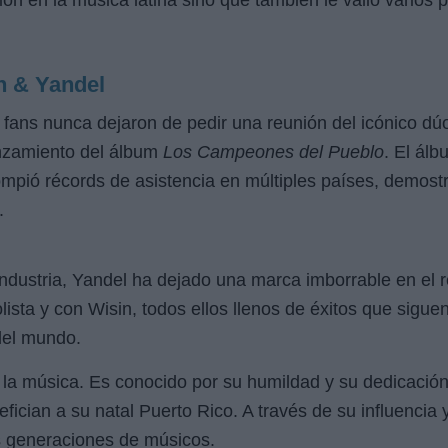
ión en la música latina sino que también le valió varios
n & Yandel
los fans nunca dejaron de pedir una reunión del icónico d
anzamiento del álbum
Los Campeones del Pueblo
. El álb
ompió récords de asistencia en múltiples países, demos
.
dustria, Yandel ha dejado una marca imborrable en el r
sta y con Wisin, todos ellos llenos de éxitos que sigue
 del mundo.
 la música. Es conocido por su humildad y su dedicació
ician a su natal Puerto Rico. A través de su influencia 
s generaciones de músicos.