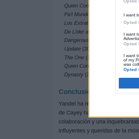
Opted 
Quien Contra Mí
(2003)
Pa'l Mundo
(2005)
I want t
Opted 
Los Extraterrestres
(2007)
De Líder a Leyenda
(2013)
I want 
Advertis
Dangerous
(2015)
Opted 
Update
(2017)
I want t
The One
(2019)
of my P
was col
Quien Contra Mí 2
(2020)
Opted 
Dynasty
(2021, junto a Tainy)
Conclusión
Yandel ha recorrido un impresio
de Cayey hasta convertirse en u
colaboración y una inquebrantabl
influyentes y queridas de la mús