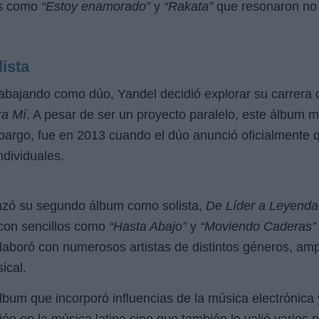
tos como
“Estoy enamorado”
y
“Rakata”
que resonaron no 
ista
bajando como dúo, Yandel decidió explorar su carrera 
ra Mí
. A pesar de ser un proyecto paralelo, este álbum 
 embargo, fue en 2013 cuando el dúo anunció oficialment
ndividuales.
nzó su segundo álbum como solista,
De Líder a Leyenda
, con sencillos como
“Hasta Abajo”
y
“Moviendo Caderas”
laboró con numerosos artistas de distintos géneros, amp
ical.
álbum que incorporó influencias de la música electrónic