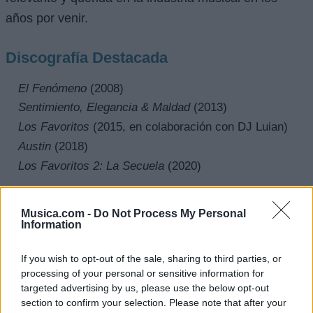
años por venir.
Discografía Destacada
El Fenómeno
(2008)
Sentimiento, Elegancia & Maldad
(2013)
Los Favoritos
(2015, en colaboración con DJ Luian)
Austin
(2018)
Los Favoritos 2: La Secuela
(2020)
Conclusión
Musica.com -
Do Not Process My Personal
Information
Arcángel es, sin duda, una figura integral del reguetón
y la música urbana contemporánea. Desde sus
If you wish to opt-out of the sale, sharing to third parties, or
humildes inicios hasta su estrellato global, su viaje ha
processing of your personal or sensitive information for
targeted advertising by us, please use the below opt-out
sido uno de persistencia, innovación y profundo amor
section to confirm your selection. Please note that after your
por la música. Con una carrera que abarca más de