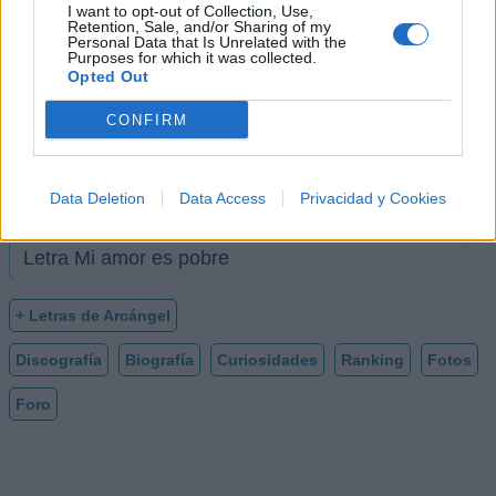
Ozuna, Cosculluela)
I want to opt-out of Collection, Use,
Retention, Sale, and/or Sharing of my
Personal Data that Is Unrelated with the
Purposes for which it was collected.
Letra GUAO (ft. ANTA ROSARIO, VEI
Opted Out
HABACHE, Tommy Blanco, Hades66, DJ Luian)
CONFIRM
Letra Loyalty 4 Ever Remix (ft. Hanzel La H,
Hades66, Ñengo Flow, Kendo Kaponi, Luar la L)
Data Deletion
Data Access
Privacidad y Cookies
Letra Mi amor es pobre
+ Letras de Arcángel
Discografía
Biografía
Curiosidades
Ranking
Fotos
Foro