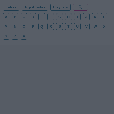
Letras
Top Artistas
Playlists
A
B
C
D
E
F
G
H
I
J
K
L
M
N
O
P
Q
R
S
T
U
V
W
X
Y
Z
#