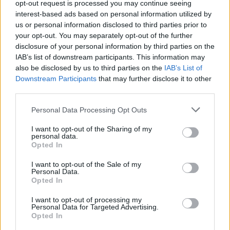
opt-out request is processed you may continue seeing
una década, ha tocado los corazones de millones y
interest-based ads based on personal information utilized by
us or personal information disclosed to third parties prior to
ha dejado un legado que perdurará en la historia de la
your opt-out. You may separately opt-out of the further
música latina.
disclosure of your personal information by third parties on the
IAB’s list of downstream participants. This information may
also be disclosed by us to third parties on the
IAB’s List of
+ Arcángel
Downstream Participants
that may further disclose it to other
third parties.
Letra Por Amar A Ciegas
Personal Data Processing Opt Outs
I want to opt-out of the Sharing of my
Letra Tu No Vive Así (ft. Bad Bunny)
personal data.
Opted In
Letra Vuelvo Mejor (Remix) (ft. NTG)
I want to opt-out of the Sale of my
Personal Data.
Opted In
Letra Ganas de ti
I want to opt-out of processing my
Personal Data for Targeted Advertising.
Opted In
Letra Me Ama Me Odia (ft. Revol, Brytiago,