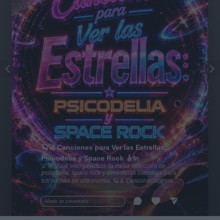
🪐🚀 Canciones para Ver las Estrellas:
Psicodelia y Space Rock 🎸✨
🌌🚀 Viaje intergaláctico: la mejor selección de
psicodelia, space rock y atmósferas cósmicas para
tus noches de astronomía. 🪐🎸 Desconecta, mira
al firmamento y siente la gravedad cero. 💾 ¡Guarda
esta colección para tu próxima noche estrellada!
Añadir un comentario ...
✨⭐