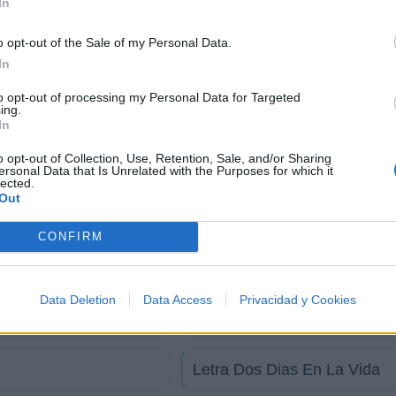
In
o opt-out of the Sale of my Personal Data.
In
rupo de música; es una representación de emociones, vi
to opt-out of processing my Personal Data for Targeted
ing.
u Donés han dejado una marca imborrable en la historia 
In
e vivo en cada acorde, en cada verso y en los corazones
o opt-out of Collection, Use, Retention, Sale, and/or Sharing
misma.
ersonal Data that Is Unrelated with the Purposes for which it
lected.
Out
CONFIRM
Letra Agua
Data Deletion
Data Access
Privacidad y Cookies
Letra Depende
Letra Dos Dias En La Vida