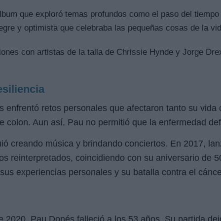
bum que exploró temas profundos como el paso del tiempo y
gre y optimista que celebraba las pequeñas cosas de la vi
ones con artistas de la talla de Chrissie Hynde y Jorge Dre
siliencia
 enfrentó retos personales que afectaron tanto su vida 
e colon. Aun así, Pau no permitió que la enfermedad defi
iguió creando música y brindando conciertos. En 2017, la
os reinterpretados, coincidiendo con su aniversario de 5
 sus experiencias personales y su batalla contra el cánce
 2020, Pau Donés falleció a los 53 años. Su partida de