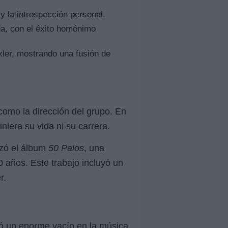
 la introspección personal.
da, con el éxito homónimo
xler, mostrando una fusión de
como la dirección del grupo. En
niera su vida ni su carrera.
nzó el álbum
50 Palos
, una
0 años. Este trabajo incluyó un
r.
jó un enorme vacío en la música