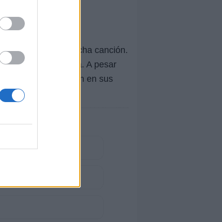
vencias y poesía hecha canción.
de la música hispana. A pesar
 de quienes encuentran en sus