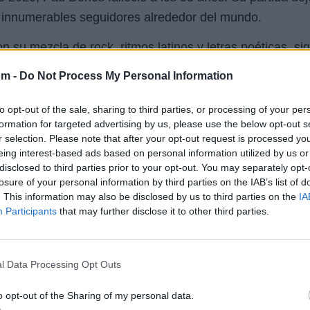
s innumerables seguidores alrededor del mundo.
on su mezcla de rock, ritmos latinos y letras poéticas, s
. Sus canciones han sido la banda sonora de momentos 
om -
Do Not Process My Personal Information
a través de su música atemporal.
to opt-out of the sale, sharing to third parties, or processing of your per
formation for targeted advertising by us, please use the below opt-out s
o siempre han tocado fibras sensibles y emocionales. 
r selection. Please note that after your opt-out request is processed y
eing interest-based ads based on personal information utilized by us or
disclosed to third parties prior to your opt-out. You may separately opt-
losure of your personal information by third parties on the IAB’s list of
. This information may also be disclosed by us to third parties on the
IA
Participants
that may further disclose it to other third parties.
l Data Processing Opt Outs
solo destaca por sus melodías pegajosas, sino también p
o opt-out of the Sharing of my personal data.