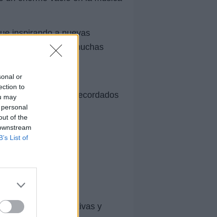
igue inspirando a nuevas
significativos para muchas
sonal or
ection to
Entre sus temas más recordados
ou may
 personal
out of the
 downstream
B’s List of
or sus letras reflexivas y