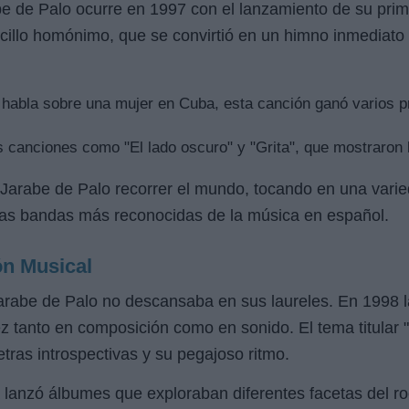
e de Palo ocurre en 1997 con el lanzamiento de su pri
ncillo homónimo, que se convirtió en un himno inmediato
abla sobre una mujer en Cuba, esta canción ganó varios pr
 canciones como "El lado oscuro" y "Grita", que mostraron l
a Jarabe de Palo recorrer el mundo, tocando en una varie
as bandas más reconocidas de la música en español.
ón Musical
 Jarabe de Palo no descansaba en sus laureles. En 1998
 tanto en composición como en sonido. El tema titular "
etras introspectivas y su pegajoso ritmo.
 lanzó álbumes que exploraban diferentes facetas del roc