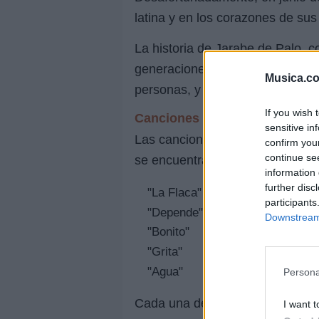
latina y en los corazones de su
La historia de Jarabe de Palo, c
generaciones de músicos y fans
Musica.c
personas, y su legado continúa 
If you wish 
Canciones Emblemáticas
sensitive in
Las canciones de Jarabe de Pal
confirm you
continue se
se encuentran:
information 
further disc
"La Flaca"
participants
"Depende"
Downstream 
"Bonito"
"Grita"
"Agua"
Persona
Cada una de estas canciones no 
I want t