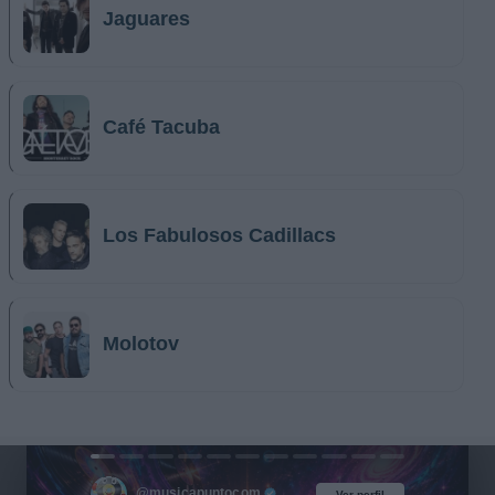
Jaguares
Café Tacuba
Los Fabulosos Cadillacs
Molotov
@musicapuntocom
Ver perfil
Ver perfil