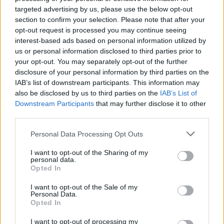
targeted advertising by us, please use the below opt-out
Letra Depende
section to confirm your selection. Please note that after your
opt-out request is processed you may continue seeing
Letra Oyeme Mi Lola
interest-based ads based on personal information utilized by
us or personal information disclosed to third parties prior to
your opt-out. You may separately opt-out of the further
Letra Dos Dias En La Vida
disclosure of your personal information by third parties on the
IAB’s list of downstream participants. This information may
also be disclosed by us to third parties on the
IAB’s List of
Letra Te Miro Y Tiemblo
Downstream Participants
that may further disclose it to other
third parties.
Letra Como quieres ser mi amiga
Personal Data Processing Opt Outs
I want to opt-out of the Sharing of my
+ Letras de Jarabe De Palo
personal data.
Opted In
Discografía
Biografía
Curiosidades
Ranking
Fotos
I want to opt-out of the Sale of my
Personal Data.
Foro
Opted In
I want to opt-out of processing my