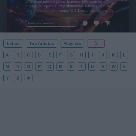
🌌🚀 Viaje intergaláctico: la mejor selección de
psicodelia, space rock y atmósferas cósmicas para
tus noches de astronomía. 🪐🎸 Desconecta, mira
al firmamento y siente la gravedad cero. 💾 ¡Guarda
esta colección para tu próxima noche estrellada!
Añadir un comentario ...
✨⭐
Letras
Top Artistas
Playlists
A
B
C
D
E
F
G
H
I
J
K
L
M
N
O
P
Q
R
S
T
U
V
W
X
Y
Z
#