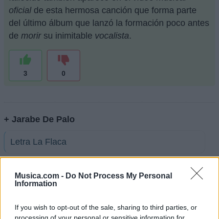
oficial
de esta hermosa canción que forma parte
del último álbum que lanzó la formación poco antes
de
morir
su inimitable
vocalista
.
3
0
+ Jarabe De Palo
Letra La Flaca
Letra Agua
Musica.com -
Do Not Process My Personal
Information
Letra El Lado Oscuro
If you wish to opt-out of the sale, sharing to third parties, or
processing of your personal or sensitive information for