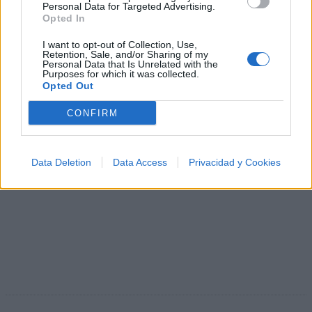
Personal Data for Targeted Advertising.
Biografía de Jarabe De Palo
Opted In
Jarabe de Palo: El Corazón Poético del Rock
I want to opt-out of Collection, Use,
Latino
Retention, Sale, and/or Sharing of my
Personal Data that Is Unrelated with the
Purposes for which it was collected.
Opted Out
CONFIRM
Data Deletion
Data Access
Privacidad y Cookies