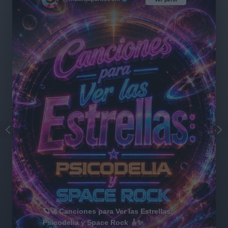
🪐🚀 Canciones para Ver las Estrellas:
Psicodelia y Space Rock 🎸✨