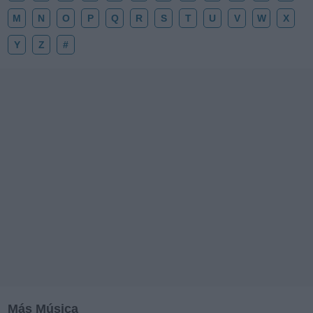
M
N
O
P
Q
R
S
T
U
V
W
X
Y
Z
#
Más Música