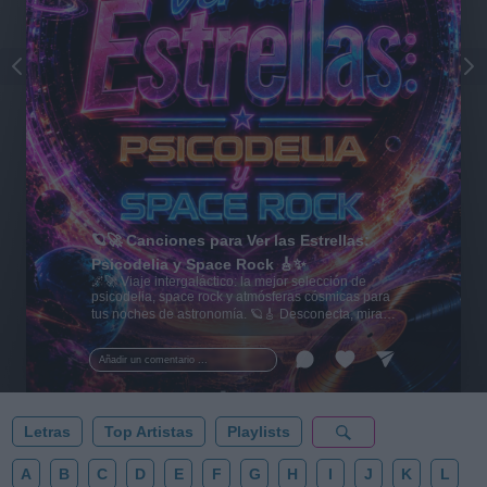
🪐🚀 Canciones para Ver las Estrellas:
Psicodelia y Space Rock 🎸✨
🌌🚀 Viaje intergaláctico: la mejor selección de
psicodelia, space rock y atmósferas cósmicas para
tus noches de astronomía. 🪐🎸 Desconecta, mira
al firmamento y siente la gravedad cero. 💾 ¡Guarda
esta colección para tu próxima noche estrellada!
Añadir un comentario ...
✨⭐
Letras
Top Artistas
Playlists
A
B
C
D
E
F
G
H
I
J
K
L