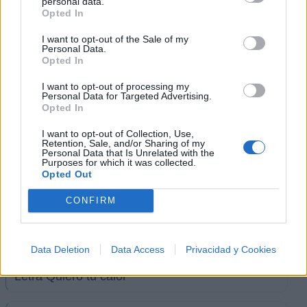
personal data.
Nominado
Opted In
Pura Hanna Mejor álbum
I want to opt-out of the Sale of my
Nominado
Personal Data.
Opted In
iRia [ ! ]
Musica.com
Fuente:
a través de
I want to opt-out of processing my
Personal Data for Targeted Advertising.
Opted In
+ Hanna
I want to opt-out of Collection, Use,
Retention, Sale, and/or Sharing of my
Letra En un mar eterno
Personal Data that Is Unrelated with the
Purposes for which it was collected.
Opted Out
Letra Sin Tus Besos
CONFIRM
Letra Como un mar eterno
Data Deletion
Data Access
Privacidad y Cookies
Letra Quiero tu calor