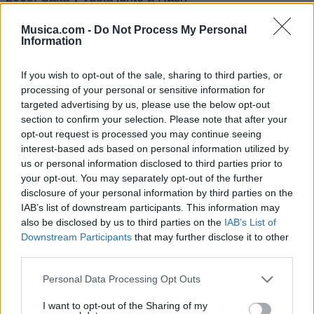
2011: Recordando a bob junto a Javi Cantero
Musica.com -
Do Not Process My Personal
2012: El golpe junto a Viezma
Information
If you wish to opt-out of the sale, sharing to third parties, or
Premios y nominaciones
processing of your personal or sensitive information for
targeted advertising by us, please use the below opt-out
Premios EñE
section to confirm your selection. Please note that after your
opt-out request is processed you may continue seeing
interest-based ads based on personal information utilized by
Año Nominado Categoría Resultado
us or personal information disclosed to third parties prior to
your opt-out. You may separately opt-out of the further
2007 «Cómo la vida» Mejor canción
disclosure of your personal information by third parties on the
Nominado
IAB’s list of downstream participants. This information may
Mejor artista solista femenina
also be disclosed by us to third parties on the
IAB’s List of
Downstream Participants
that may further disclose it to other
Nominado
third parties.
Mejor artista revelación
Personal Data Processing Opt Outs
Ganador
Mejor videoclip
I want to opt-out of the Sharing of my