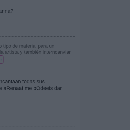
Hanna?
o tipo de material para un
 artista y también interncanviar
r
encantaan todas sus
 de aRenaa! me pOdeeis dar