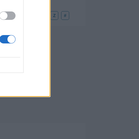
U
V
W
X
Y
Z
#