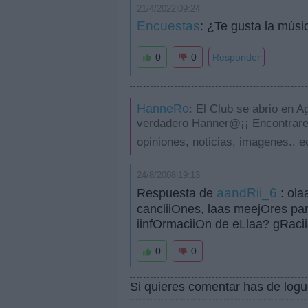
21/4/2022|09:24
Encuestas
: ¿Te gusta la mús
0
0
Responder
HanneRo
: El Club se abrio en A
verdadero Hanner@¡¡ Encontrareis
opiniones, noticias, imagenes..
24/8/2008|19:13
aandRii_6
Respuesta de
: ol
canciiiOnes, laas meejOres pa
iinfOrmaciiOn de eLlaa? gRaci
0
0
Si quieres comentar has de logu