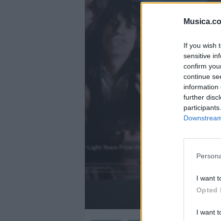
Musica.c
If you wish 
sensitive in
confirm you
continue se
information 
further disc
participants
Downstream 
)
2000 Light Years From Home
.
Persona
Añadir un comentario ...
I want t
Opted 
I want t