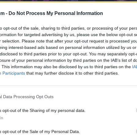
om -
Do Not Process My Personal Information
to opt-out of the sale, sharing to third parties, or processing of your per
formation for targeted advertising by us, please use the below opt-out s
r selection. Please note that after your opt-out request is processed y
eing interest-based ads based on personal information utilized by us or
disclosed to third parties prior to your opt-out. You may separately opt-
losure of your personal information by third parties on the IAB’s list of
. This information may also be disclosed by us to third parties on the
IA
Participants
that may further disclose it to other third parties.
🪐🚀 Canciones para Ver las Estrellas:
Psicodelia y Space Rock 🎸✨
l Data Processing Opt Outs
🌌🚀 Viaje intergaláctico: la mejor selección de
psicodelia, space rock y atmósferas cósmicas para
tus noches de astronomía. 🪐🎸 Desconecta, mira
o opt-out of the Sharing of my personal data.
al firmamento y siente la gravedad cero. 💾 ¡Guarda
In
esta colección para tu próxima noche estrellada!
Añadir un comentario ...
✨⭐
o opt-out of the Sale of my Personal Data.