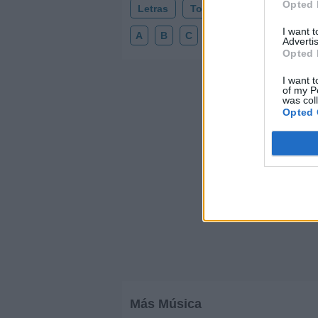
Opted 
Letras
Top Artistas
Playlists
I want 
A
B
C
D
E
F
G
H
Advertis
Opted 
I want t
of my P
was col
Opted 
Más Música