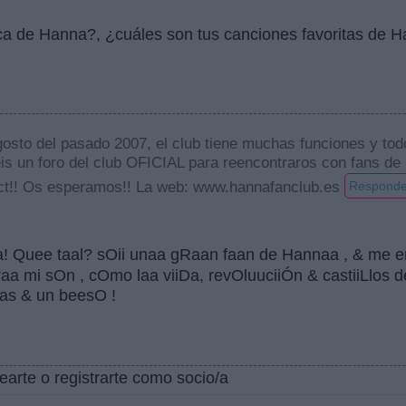
ica de Hanna?, ¿cuáles son tus canciones favoritas de 
gosto del pasado 2007, el club tiene muchas funciones y tod
 un foro del club OFICIAL para reencontraros con fans de la
 ect!! Os esperamos!! La web: www.hannafanclub.es
Responde
aa! Quee taal? sOii unaa gRaan faan de Hannaa , & me 
raa mi sOn , cOmo laa viiDa, revOluuciiÓn & castiiLlos
ias & un beesO !
earte o registrarte como socio/a