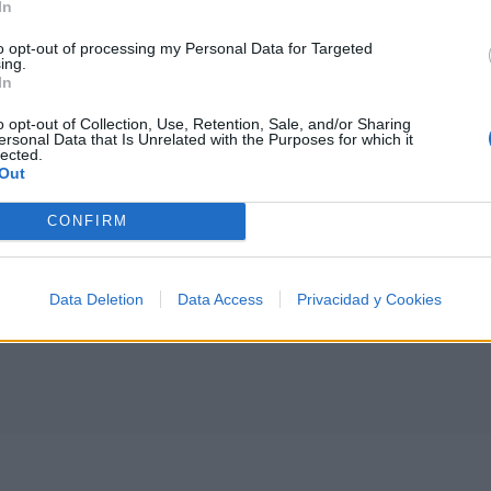
In
to opt-out of processing my Personal Data for Targeted
I
J
K
L
M
N
O
P
Q
R
S
T
ing.
In
o opt-out of Collection, Use, Retention, Sale, and/or Sharing
ersonal Data that Is Unrelated with the Purposes for which it
lected.
Out
CONFIRM
Data Deletion
Data Access
Privacidad y Cookies